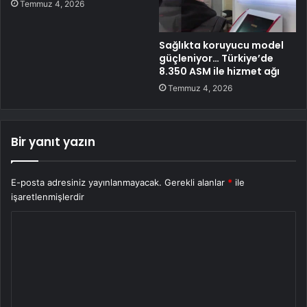
Temmuz 4, 2026
Sağlıkta koruyucu model
güçleniyor… Türkiye’de
8.350 ASM ile hizmet ağı
Temmuz 4, 2026
Bir yanıt yazın
E-posta adresiniz yayınlanmayacak.
Gerekli alanlar
*
ile
işaretlenmişlerdir
Y
o
r
u
m