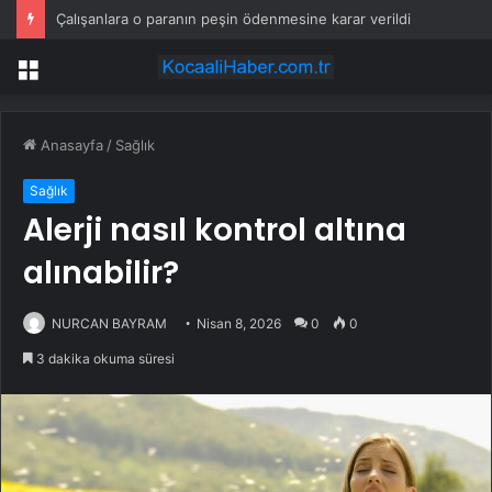
Çalışanlara o paranın peşin ödenmesine karar verildi
Menü
Anasayfa
/
Sağlık
Sağlık
Alerji nasıl kontrol altına
alınabilir?
NURCAN BAYRAM
Nisan 8, 2026
0
0
3 dakika okuma süresi