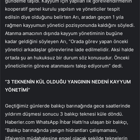
gündeme taşıdı. Kayyum için yapılan ilk görevlendirmenin
kooperatif genel kurulu yapılsın ve yöneticiler tespit
edilsin diye olduğunu belirten Arı, aradan geçen 1 yıla
rağmen kayyumun yönetici pozisyonunda kaldığını söyledi.
Atanma amacının dışında kayyum yönetiminin bugüne
kadar geldiğini söyleyen Arı, “Orada görev yapan önceki
yönetici arkadaşlar görevlerine iade edilmelidir. Aksi halde
ortada şu an hukuksuz bir durum söz konusudur. Önceki
yöneticilerin göreve atanmasını talep ediyorum” dedi.
“3 TEKNENİN KÜL OLDUĞU YANGININ NEDENİ KAYYUM
YÖNETİMİ”
Geçtiğimiz günlerde balıkçı barınağında gece saatlerinde
yıldırım düşmesi sonucu 3 balıkçı teknesi küle döndü.
Haberler.com WhatsApp İhbar Hattı’na ulaşan bir balıkçı,
“Balıkçı barınağında yangın hidrantları çalışmaması,
itfaiyenin müdahalesine engel olacak şekilde teknelerin