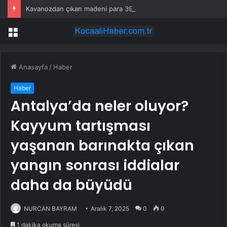
Kavanozdan çıkan madeni para 39 milyon lira kazandırdı
Menü
Anasayfa
/
Haber
Haber
Antalya’da neler oluyor?
Kayyum tartışması
yaşanan barınakta çıkan
yangın sonrası iddialar
daha da büyüdü
NURCAN BAYRAM
Aralık 7, 2025
0
0
1 dakika okuma süresi