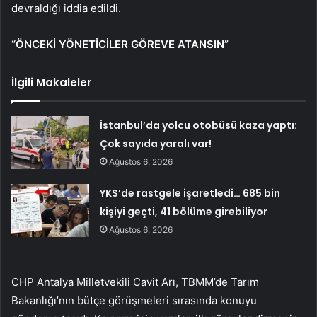
devraldığı iddia edildi.
“ÖNCEKİ YÖNETİCİLER GÖREVE ATANSIN”
İlgili Makaleler
İstanbul’da yolcu otobüsü kaza yaptı:
Çok sayıda yaralı var!
Ağustos 6, 2026
YKS’de rastgele işaretledi… 685 bin
kişiyi geçti, 41 bölüme girebiliyor
Ağustos 6, 2026
CHP Antalya Milletvekili Cavit Arı, TBMM’de Tarım
Bakanlığı’nın bütçe görüşmeleri sırasında konuyu