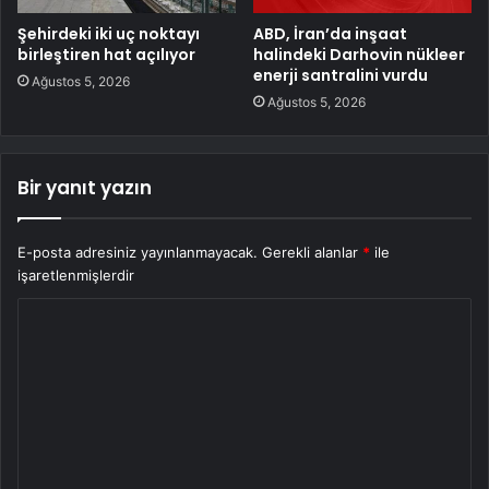
Şehirdeki iki uç noktayı
ABD, İran’da inşaat
birleştiren hat açılıyor
halindeki Darhovin nükleer
enerji santralini vurdu
Ağustos 5, 2026
Ağustos 5, 2026
Bir yanıt yazın
E-posta adresiniz yayınlanmayacak.
Gerekli alanlar
*
ile
işaretlenmişlerdir
Y
o
r
u
m
*