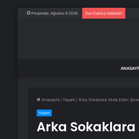
Kılıç
Perşembe, Ağustos 6 2026
Son Dakika Haberleri
ANASAY
Anasayfa
/
Yaşam
/
Arka Sokaklara Veda Eden Şevke
Yaşam
Arka Sokaklara