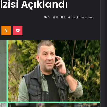
zisi Açıklandı
0
8
1 dakika okuma süresi
VKontakte
Odnoklassniki
Pocket