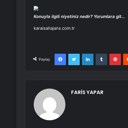
Konuyla ilgili niyetiniz nedir? Yorumlara git…
karaisaliajans.com.tr
Facebook
Twitter
LinkedIn
Tumblr
Pint
Paylaş
FARİS YAPAR