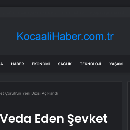
daroğlu, Özgür Özel ile telefonda görüştü
FA
HABER
EKONOMI
SAĞLIK
TEKNOLOJI
YAŞAM
t Çoruh’un Yeni Dizisi Açıklandı
 Veda Eden Şevket