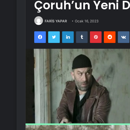
Çoruh’un Yeni Di
FARİS YAPAR
Ocak 16, 2023
Facebook
Twitter
LinkedIn
Tumblr
Pinterest
Reddit