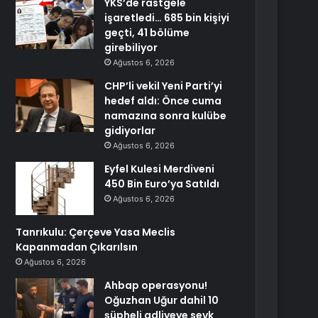
YKS’de rastgele
işaretledi… 685 bin kişiyi
geçti, 41 bölüme
girebiliyor
Ağustos 6, 2026
CHP’li vekil Yeni Parti’yi
hedef aldı: Önce cuma
namazına sonra kulübe
gidiyorlar
Ağustos 6, 2026
Eyfel Kulesi Merdiveni
450 Bin Euro’ya Satıldı
Ağustos 6, 2026
Tanrıkulu: Çerçeve Yasa Meclis
Kapanmadan Çıkarılsın
Ağustos 6, 2026
Ahbap operasyonu!
Oğuzhan Uğur dahil 10
şüpheli adliyeye sevk