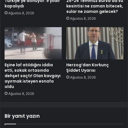
Türkiye’ye dönüyor: 9 yıldır
25-26 Temmuz Bursa’da su
kapalıydı
kesintisi ne zaman bitecek,
sular ne zaman gelecek?
Ağustos 8, 2026
Ağustos 8, 2026
Eşine laf atıldığını iddia
Herzog’dan Korkunç
etti, sokak ortasında
Şiddet Uyarısı
dehşet saçtı! Olan kavgayı
Ağustos 8, 2026
ayırmak isteyen esnafa
oldu
Ağustos 8, 2026
Bir yanıt yazın