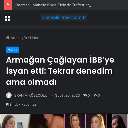
Karamanlı Mahallesi’nde Elektrik Trafosunda Patlama: Kısa Süreli Panik ve Elektrik Kesintisi
Menü
Anasayfa
/
Haber
Haber
Armağan Çağlayan İBB’ye
isyan etti: Tekrar denedim
ama olmadı
İBRAHİM KÖSEOĞLU
Şubat 20, 2023
0
6
Bir dakikadan az