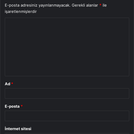
E-posta adresiniz yayınlanmayacak.
Gerekli alanlar
*
ile
işaretlenmişlerdir
Y
o
r
u
m
*
Ad
*
E-posta
*
İnternet sitesi