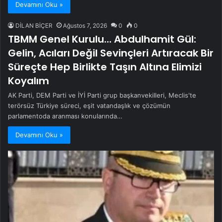
Devamını Oku »
DİLAN BİÇER
Ağustos 7, 2026
0
0
TBMM Genel Kurulu… Abdulhamit Gül:
Gelin, Acıları Değil Sevinçleri Artıracak Bir
Süreçte Hep Birlikte Taşın Altına Elimizi
Koyalım
AK Parti, DEM Parti ve İYİ Parti grup başkanvekilleri, Meclis'te
terörsüz Türkiye süreci, eşit vatandaşlık ve çözümün
parlamentoda aranması konularında…
Devamını Oku »