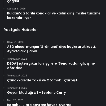
çağrısı
Ağustos 8, 2026
Buldan’da tarihi konaklar ve kadın girişimciler turizme
kazandırılıyor
Rastgele Haberler
Ocak 21, 2026
ABD ulusal marşını ‘Grönland’ diye haykırarak kesti:
Ayakta alkışlandı
Temmuz 27, 2023
DEDAŞ işten çıkarılan işçilere ‘Sendikadan çık, işine
dön’ dedi
Temmuz 27, 2025
Çanakkale’de Taksi ve Otomobil Çarpıştı
Temmuz 14, 2025
Goyun Mutfağı #1 – Leblanc Curry
Mart 26, 2026
İstanbullulara bayram havası uyarısı