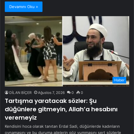
Devamını Oku »
Haber
DİLAN BİÇER
Ağustos 7, 2026
0
0
Tartışma yaratacak sözler: Şu
düğünlere gitmeyin, Allah’a hesabını
veremeyiz
Kendisini hoca olarak tanıtan Erdal Sadi, düğünlerde kadınların
oynamasını ve bu duruma ailelerin göz yummasını sert sözlerle