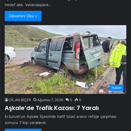
hedef aldı. Vatandaşlara…
Devamını Oku »
Haber
DİLAN BİÇER
Ağustos 7, 2026
0
0
Aşkale’de Trafik Kazası: 7 Yaralı
Erzurum'un Aşkale ilçesinde hafif ticari aracın refüje çarpması
sonucu 7 kişi yaralandı.