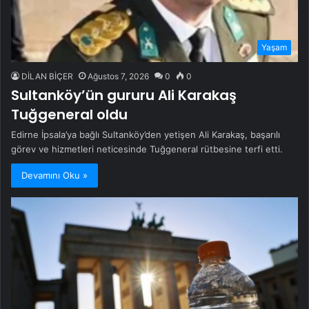
Yaşam
DİLAN BİÇER
Ağustos 7, 2026
0
0
Sultanköy’ün gururu Ali Karakaş
Tuğgeneral oldu
Edirne İpsala’ya bağlı Sultanköy’den yetişen Ali Karakaş, başarılı
görev ve hizmetleri neticesinde Tuğgeneral rütbesine terfi etti.
Devamını Oku »