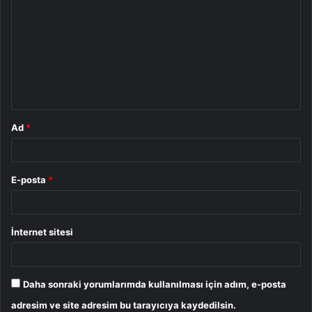
o
r
u
m
*
Ad
*
E-posta
*
İnternet sitesi
Daha sonraki yorumlarımda kullanılması için adım, e-posta
adresim ve site adresim bu tarayıcıya kaydedilsin.