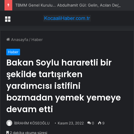
TBMM Genel Kurulu… Abdulhamit Gül: Gelin, Acıları Değil Sevinçleri Artıracak Bir Süreçte Hep Birlikte Taşın Altına Elimizi Koyalım
Menü
Anasayfa
/
Haber
Haber
Bakan Soylu hararetli bir
şekilde tartışırken
yardımcısı istifini
bozmadan yemek yemeye
devam etti
İBRAHİM KÖSEOĞLU
Kasım 23, 2022
0
9
2 dakika okuma süresi