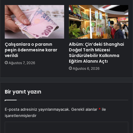
Çalışanlara o paranın
Albüm: Çin’deki Shanghai
peşin ödenmesine karar
Doğal Tarih Müzesi
verildi
Sürdürülebilir Kalkınma
Eğitim Alanını Açtı
Ağustos 7, 2026
Ağustos 6, 2026
Bir yanıt yazın
E-posta adresiniz yayınlanmayacak.
Gerekli alanlar
*
ile
işaretlenmişlerdir
Y