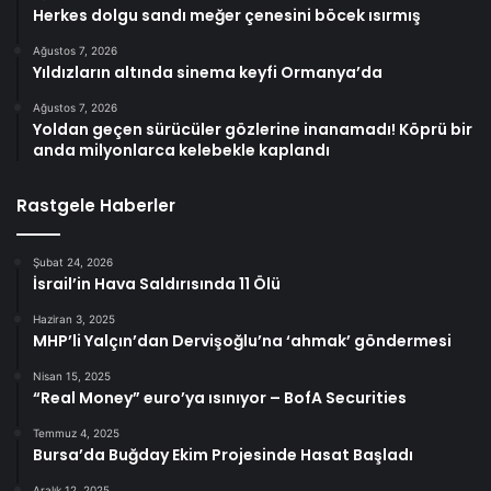
Herkes dolgu sandı meğer çenesini böcek ısırmış
Ağustos 7, 2026
Yıldızların altında sinema keyfi Ormanya’da
Ağustos 7, 2026
Yoldan geçen sürücüler gözlerine inanamadı! Köprü bir
anda milyonlarca kelebekle kaplandı
Rastgele Haberler
Şubat 24, 2026
İsrail’in Hava Saldırısında 11 Ölü
Haziran 3, 2025
MHP’li Yalçın’dan Dervişoğlu’na ‘ahmak’ göndermesi
Nisan 15, 2025
“Real Money” euro’ya ısınıyor – BofA Securities
Temmuz 4, 2025
Bursa’da Buğday Ekim Projesinde Hasat Başladı
Aralık 12, 2025