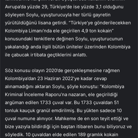
Avrupa’da yüzde 29, Türkiye’de ise yüzde 3,1 olduğunu
söyleyen Soylu, uyuşturucuyla her türlü gayretin
yürütüldüğünü lisana getirdi. “Türkiye’ye gönderilecekken
Kolombiya Limanı’nda ele geçirilen 4,9 ton kokain”
konusundaki tenkitlere değinen Soylu, uyuşturucunun
yakalandığı anda ilgili bütün üniteler üzerinden Kolombiya
ile çabucak irtibata geçtiklerini anlattı.
Söz konusu olayın 2020’de gerçekleşmesine rağmen
Kolombiya’dan 23 Haziran 2022’ye kadar cevap
alınamadığını aktaran Soylu, şöyle konuştu: “Kolombiya
Kriminal İnceleme Raporu’na nazaran, ele geçirildiği
argüman edilen 1733 çuval var. Bu 1733 çuvaldan 51
tonluk kauçuk granül emdirilmiş. Bu yükten sadece 10
çuval numune alınıyor. Mahkeme de en son teyit ettiği ve
bize yazıyla bildirdiği için baştan itibaren bunu biliyoruz ve
söyledik. 10 çuvaldan elde edilen 189 gramlık kokain