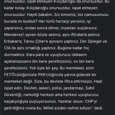
onursuzdur, ispat etmeyen Kılıçdaroğlu da onursuzdur. Bu
kadar kolay. Kılıçdaroğlu onursuzdur, ispat etmeyen
onursuzdur. Haydi bakalım. Siz kimsiniz, biz namusumuzu
burada mı bulduk? Her türlü herzeyi yersiniz, işi
yaparsınız, ondan sonra döner, insanları suçlarsınız.
Menderes’i aynen böyle astınız, aynı iftiralarla astınız.
Erbakan’a, Tansu Çiller’e aynısını yaptınız. Der Spiegel ve
CIA ile aynı ortaklığı yaptınız. Bugüne kadar hiç
durmadınız. Kara para ve uyuşturucu iddiasını
açıklamazsanız bin kere şerefsizsiniz, on bin kere
şerefsizsiniz. Yok öyle bir şey. Bu memleket, sizin
FETÖ’cülüğünüzle PKK’cılığınızla yarına gidecek bir
memleket değil. Size, bu devlete iftira ettirmeyiz. Hadi
ispat edin. Devleti, askeri, polisi, jandarmayı, Sahil
Güvenliği, narkotiği herkesi ama herkesi uyuşturucu
kaçakçılığıyla suçluyorsunuz. Yazıklar olsun. CHP’yi
getirdiğiniz nokta bu. Millet sizden nefret ediyor.” dedi.