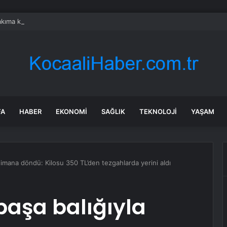
kıma kaldırılmıştı: Lösemi tedavisi gören Cansever’den duygulandıran me
FA
HABER
EKONOMI
SAĞLIK
TEKNOLOJI
YAŞAM
a limana döndü: Kilosu 350 TL’den tezgahlarda yerini aldı
 paşa balığıyla