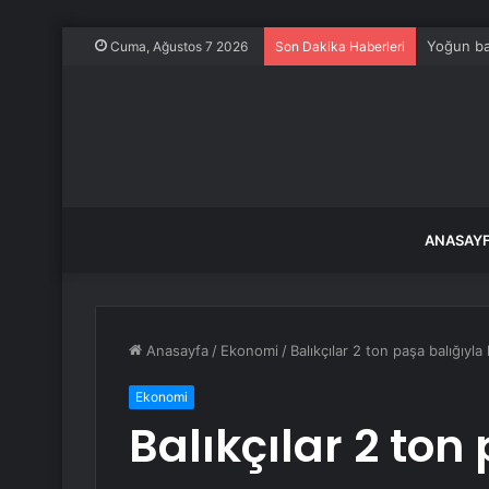
Yoğun ba
Cuma, Ağustos 7 2026
Son Dakika Haberleri
ANASAY
Anasayfa
/
Ekonomi
/
Balıkçılar 2 ton paşa balığıyl
Ekonomi
Balıkçılar 2 ton