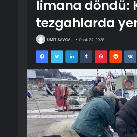
limana döndü: K
tezgahlarda yeri
ÜMİT SAVĞA
Ocak 24, 2025
Facebook
Twitter
LinkedIn
Tumblr
Pinterest
Reddit