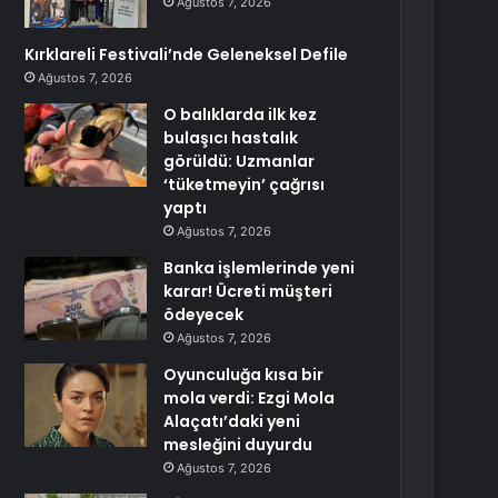
Ağustos 7, 2026
Kırklareli Festivali’nde Geleneksel Defile
Ağustos 7, 2026
O balıklarda ilk kez
bulaşıcı hastalık
görüldü: Uzmanlar
‘tüketmeyin’ çağrısı
yaptı
Ağustos 7, 2026
Banka işlemlerinde yeni
karar! Ücreti müşteri
ödeyecek
Ağustos 7, 2026
Oyunculuğa kısa bir
mola verdi: Ezgi Mola
Alaçatı’daki yeni
mesleğini duyurdu
Ağustos 7, 2026