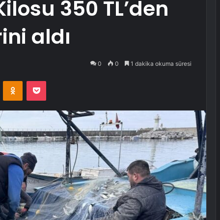
ilosu 350 TL’den
ni aldı
0
0
1 dakika okuma süresi
VKontakte
Odnoklassniki
Pocket