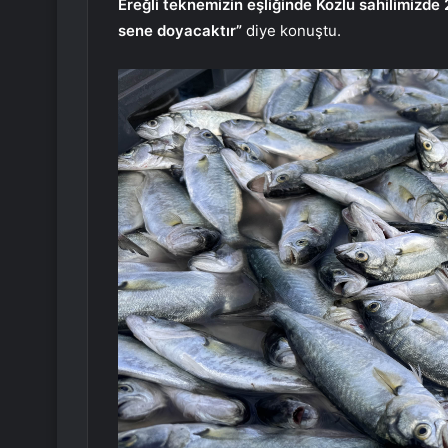
Ereğli teknemizin eşliğinde Kozlu sahilimizde 
sene doyacaktır”
diye konuştu.