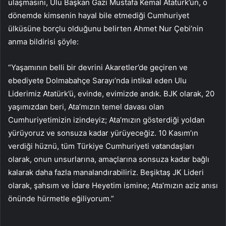
ulaşmasını, Ulu Başkan Gazi Mustafa Kemal Atatürk’ün, o
dönemde kimsenin hayal bile etmediği Cumhuriyet
ülküsüne borçlu olduğunu belirten Ahmet Nur Çebi’nin
anma bildirisi şöyle:
“Yaşamının belli bir devrini Akaretler’de geçiren ve
ebediyete Dolmabahçe Sarayı’nda intikal eden Ulu
Liderimiz Atatürk’ü, evinde, evimizde andık. BJK olarak, 20
yaşımızdan beri, Ata’mızın temel davası olan
Cumhuriyetimizin izindeyiz; Ata’mızın gösterdiği yoldan
yürüyoruz ve sonsuza kadar yürüyeceğiz. 10 Kasım’ın
verdiği hüznü, tüm Türkiye Cumhuriyeti vatandaşları
olarak, onun unsurlarına, amaçlarına sonsuza kadar bağlı
kalarak daha fazla manalandırabiliriz. Beşiktaş JK Lideri
olarak, şahsım ve İdare Heyetim ismine; Ata’mızın aziz anısı
önünde hürmetle eğiliyorum.”