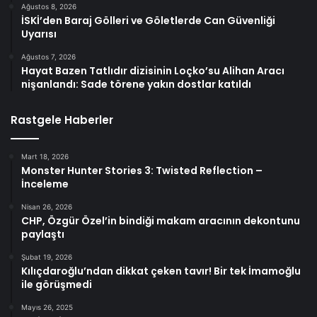
Ağustos 8, 2026
İSKİ’den Baraj Gölleri ve Göletlerde Can Güvenliği
Uyarısı
Ağustos 7, 2026
Hayat Bazen Tatlıdır dizisinin Loçko’su Alihan Aracı
nişanlandı: Sade törene yakın dostlar katıldı
Rastgele Haberler
Mart 18, 2026
Monster Hunter Stories 3: Twisted Reflection –
İnceleme
Nisan 26, 2026
CHP, Özgür Özel’in bindiği makam aracının dekontunu
paylaştı
Şubat 19, 2026
Kılıçdaroğlu’ndan dikkat çeken tavır! Bir tek İmamoğlu
ile görüşmedi
Mayıs 26, 2025