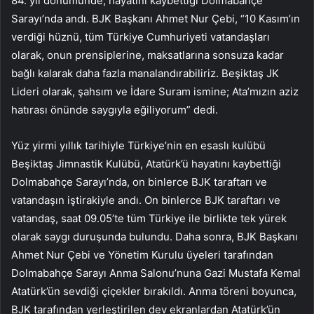
84. yıl dönümünde; hayatını kaybettiği Dolmabahçe
Sarayı’nda andı. BJK Başkanı Ahmet Nur Çebi, “10 Kasım’ın
verdiği hüznü, tüm Türkiye Cumhuriyeti vatandaşları
olarak, onun prensiplerine, maksatlarına sonsuza kadar
bağlı kalarak daha fazla manalandırabiliriz. Beşiktaş JK
Lideri olarak, şahsım ve İdare Suram ismine; Ata’mızın aziz
hatırası önünde saygıyla eğiliyorum” dedi.
Yüz yirmi yıllık tarihiyle Türkiye’nin en esaslı kulübü
Beşiktaş Jimnastik Kulübü, Atatürk’ü hayatını kaybettiği
Dolmabahçe Sarayı’nda, on binlerce BJK taraftarı ve
vatandaşın iştirakiyle andı. On binlerce BJK taraftarı ve
vatandaş, saat 09.05’te tüm Türkiye ile birlikte tek yürek
olarak saygı duruşunda bulundu. Daha sonra, BJK Başkanı
Ahmet Nur Çebi ve Yönetim Kurulu üyeleri tarafından
Dolmabahçe Sarayı Anma Salonu’nuna Gazi Mustafa Kemal
Atatürk’ün sevdiği çiçekler bırakıldı. Anma töreni boyunca,
BJK tarafından yerleştirilen dev ekranlardan Atatürk’ün