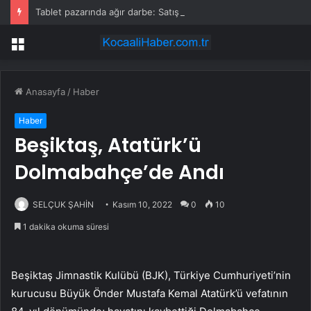
Tablet pazarında ağır darbe: Satışlar düşüşte!
Menü
Anasayfa
/
Haber
Haber
Beşiktaş, Atatürk’ü
Dolmabahçe’de Andı
SELÇUK ŞAHİN
Kasım 10, 2022
0
10
1 dakika okuma süresi
Beşiktaş Jimnastik Kulübü (BJK), Türkiye Cumhuriyeti’nin
kurucusu Büyük Önder Mustafa Kemal Atatürk’ü vefatının