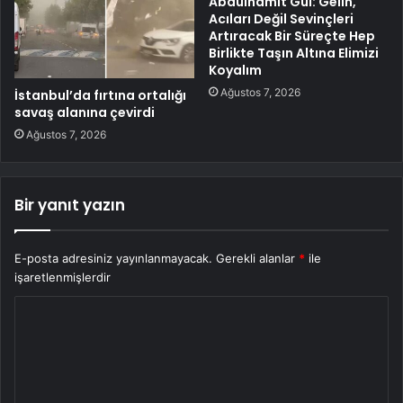
Abdulhamit Gül: Gelin,
Acıları Değil Sevinçleri
Artıracak Bir Süreçte Hep
Birlikte Taşın Altına Elimizi
Koyalım
Ağustos 7, 2026
İstanbul’da fırtına ortalığı
savaş alanına çevirdi
Ağustos 7, 2026
Bir yanıt yazın
E-posta adresiniz yayınlanmayacak.
Gerekli alanlar
*
ile
işaretlenmişlerdir
Y
o
r
u