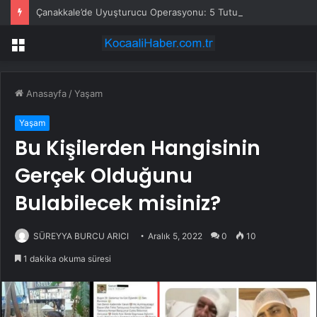
Çanakkale’de Uyuşturucu Operasyonu: 5 Tutuklama
Menü
Anasayfa
/
Yaşam
Yaşam
Bu Kişilerden Hangisinin
Gerçek Olduğunu
Bulabilecek misiniz?
SÜREYYA BURCU ARICI
Aralık 5, 2022
0
10
1 dakika okuma süresi