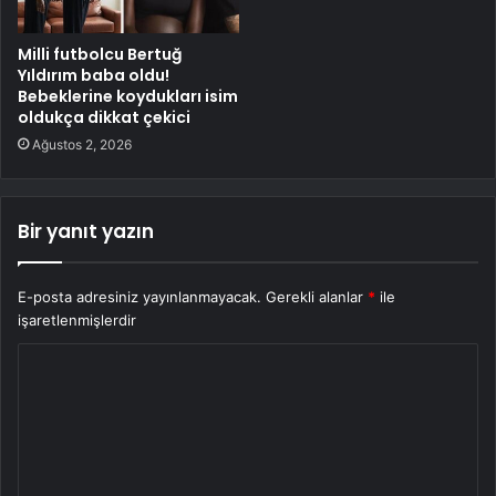
Milli futbolcu Bertuğ
Yıldırım baba oldu!
Bebeklerine koydukları isim
oldukça dikkat çekici
Ağustos 2, 2026
Bir yanıt yazın
E-posta adresiniz yayınlanmayacak.
Gerekli alanlar
*
ile
işaretlenmişlerdir
Y
o
r
u
m