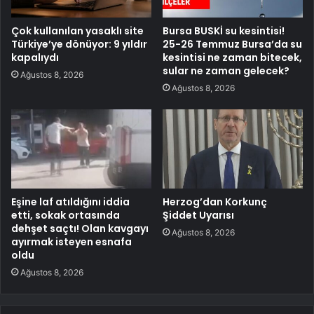
Çok kullanılan yasaklı site
Bursa BUSKİ su kesintisi!
Türkiye’ye dönüyor: 9 yıldır
25-26 Temmuz Bursa’da su
kapalıydı
kesintisi ne zaman bitecek,
sular ne zaman gelecek?
Ağustos 8, 2026
Ağustos 8, 2026
Eşine laf atıldığını iddia
Herzog’dan Korkunç
etti, sokak ortasında
Şiddet Uyarısı
dehşet saçtı! Olan kavgayı
Ağustos 8, 2026
ayırmak isteyen esnafa
oldu
Ağustos 8, 2026