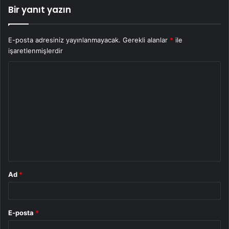
Bir yanıt yazın
E-posta adresiniz yayınlanmayacak.
Gerekli alanlar
*
ile
işaretlenmişlerdir
Y
o
r
u
m
*
Ad
*
E-posta
*