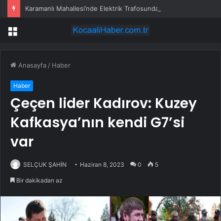
Karamanlı Mahallesi’nde Elektrik Trafosunda Patlama: Kısa Süreli Panik ve Elektrik Kesintisi
Menü
Anasayfa
/
Haber
Haber
Çeçen lider Kadırov: Kuzey
Kafkasya’nın kendi G7’si
var
SELÇUK ŞAHİN
Haziran 8, 2023
0
5
Bir dakikadan az