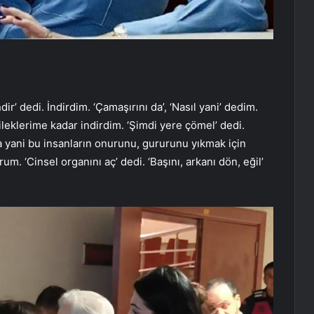
ir’ dedi. İndirdim. ‘Çamaşırını da’, ‘Nasıl yani’ dedim.
bileklerime kadar indirdim. ‘Şimdi yere çömel’ dedi.
 yani bu insanların onurunu, gururunu yıkmak için
. ‘Cinsel organını aç’ dedi. ‘Başını, arkanı dön, eğil’