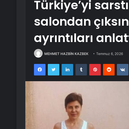
Türkiye’yi sarst
salondan çıksın
ayrıntıları anlat
MEHMET HAZBİN KAZBEK
Temmuz 6, 2026
Facebook
Twitter
LinkedIn
Tumblr
Pinterest
Reddit