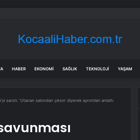
daroğlu, Özgür Özel ile telefonda görüştü
FA
HABER
EKONOMI
SAĞLIK
TEKNOLOJI
YAŞAM
yi sarstı: ‘Utanan salondan çıksın’ diyerek ayrıntıları anlattı
 savunması