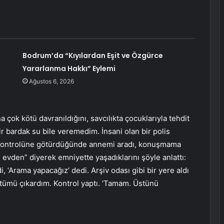
Bodrum’da “Kıyılardan Eşit ve Özgürce
Yararlanma Hakkı” Eylemi
Ağustos 6, 2026
a çok kötü davranıldığını, savcılıkta çocuklarıyla tehdit
r bardak su bile veremedim. İnsani olan bir polis
k kontrolüne götürdüğünde annemi aradı, konuşmama
tım evden” diyerek emniyette yaşadıklarını şöyle anlattı:
 ‘Arama yapacağız’ dedi. Arşiv odası gibi bir yere aldı
 Üstümü çıkardım. Kontrol yaptı. ‘Tamam. Üstünü