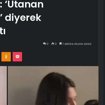
ı: ‘Utanan
’ diyerek
tı
0
0
1 dakika okuma süresi
VKontakte
Odnoklassniki
Pocket