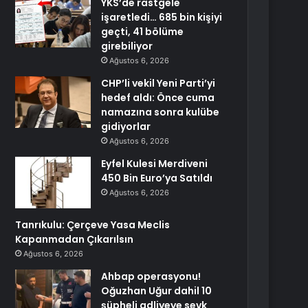
YKS’de rastgele
işaretledi… 685 bin kişiyi
geçti, 41 bölüme
girebiliyor
Ağustos 6, 2026
CHP’li vekil Yeni Parti’yi
hedef aldı: Önce cuma
namazına sonra kulübe
gidiyorlar
Ağustos 6, 2026
Eyfel Kulesi Merdiveni
450 Bin Euro’ya Satıldı
Ağustos 6, 2026
Tanrıkulu: Çerçeve Yasa Meclis
Kapanmadan Çıkarılsın
Ağustos 6, 2026
Ahbap operasyonu!
Oğuzhan Uğur dahil 10
şüpheli adliyeye sevk