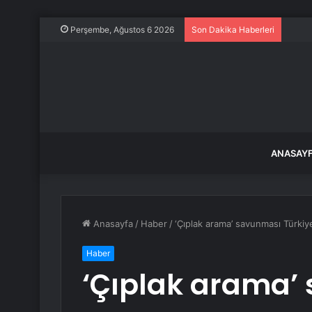
Kılıç
Perşembe, Ağustos 6 2026
Son Dakika Haberleri
ANASAY
Anasayfa
/
Haber
/
‘Çıplak arama’ savunması Türkiye’
Haber
‘Çıplak arama’