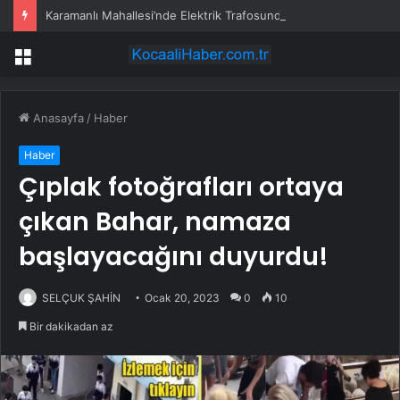
Karamanlı Mahallesi’nde Elektrik Trafosunda Patlama: Kısa Süreli Panik ve Elektrik Kesintisi
Menü
Anasayfa
/
Haber
Haber
Çıplak fotoğrafları ortaya
çıkan Bahar, namaza
başlayacağını duyurdu!
SELÇUK ŞAHİN
Ocak 20, 2023
0
10
Bir dakikadan az