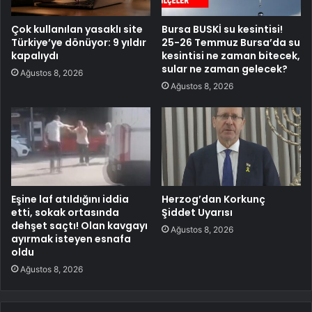
Çok kullanılan yasaklı site
Bursa BUSKİ su kesintisi!
Türkiye’ye dönüyor: 9 yıldır
25-26 Temmuz Bursa’da su
kapalıydı
kesintisi ne zaman bitecek,
sular ne zaman gelecek?
Ağustos 8, 2026
Ağustos 8, 2026
Eşine laf atıldığını iddia
Herzog’dan Korkunç
etti, sokak ortasında
Şiddet Uyarısı
dehşet saçtı! Olan kavgayı
Ağustos 8, 2026
ayırmak isteyen esnafa
oldu
Ağustos 8, 2026