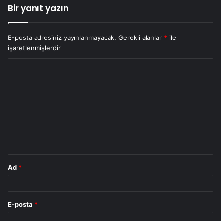
Bir yanıt yazın
E-posta adresiniz yayınlanmayacak.
Gerekli alanlar
*
ile
işaretlenmişlerdir
Y
o
r
u
m
*
Ad
*
E-posta
*