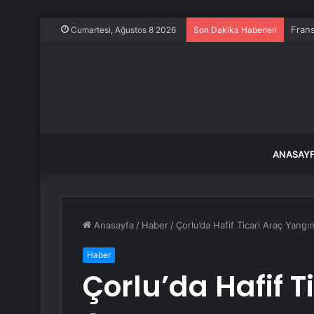
Frans
Cumartesi, Ağustos 8 2026
Son Dakika Haberleri
ANASAY
Anasayfa
/
Haber
/
Çorlu’da Hafif Ticari Araç Yangın
Haber
Çorlu’da Hafif T