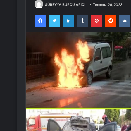
SÜREYYA BURCU ARICI
Temmuz 29, 2023
Facebook
Twitter
LinkedIn
Tumblr
Pinterest
Reddit