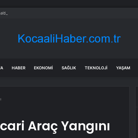
a’daki yangınlarda 4 itfaiye eri hayatını kaybetti
FA
HABER
EKONOMI
SAĞLIK
TEKNOLOJI
YAŞAM
ı
icari Araç Yangını