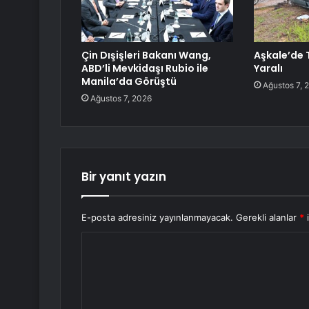
Çin Dışişleri Bakanı Wang,
Aşkale’de T
ABD’li Mevkidaşı Rubio ile
Yaralı
Manila’da Görüştü
Ağustos 7, 
Ağustos 7, 2026
Bir yanıt yazın
E-posta adresiniz yayınlanmayacak.
Gerekli alanlar
*
i
Y
o
r
u