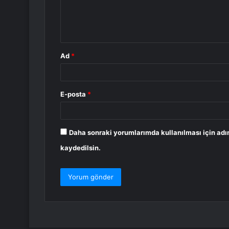
m
*
Ad
*
E-posta
*
Daha sonraki yorumlarımda kullanılması için adı
kaydedilsin.