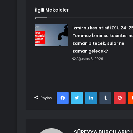
İlgili Makaleler
İzmir su kesintisi! İZSU 24-2
Temmuz İzmir su kesintisi n
zaman bitecek, sular ne
zaman gelecek?
Ağustos 8, 2026
Facebook
Twitter
LinkedIn
Tumblr
Pint
Paylaş
SÜREYYA BURCU ARICI