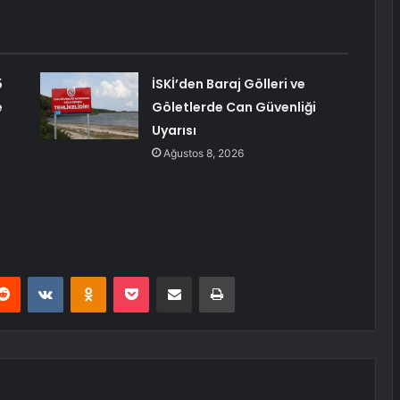
5
İSKİ’den Baraj Gölleri ve
e
Göletlerde Can Güvenliği
Uyarısı
Ağustos 8, 2026
erest
Reddit
VKontakte
Odnoklassniki
Pocket
E-Posta ile paylaş
Yazdır