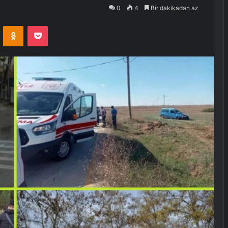
0
4
Bir dakikadan az
VKontakte
Odnoklassniki
Pocket