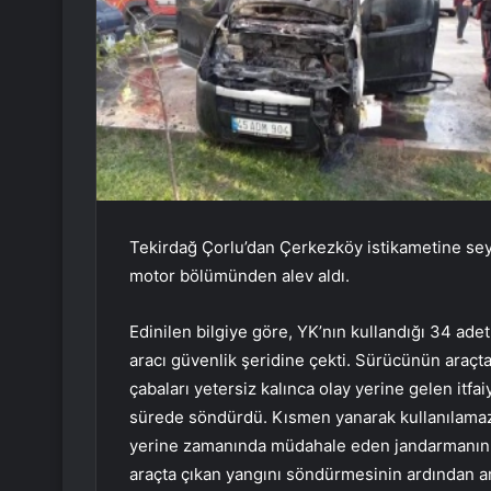
Tekirdağ Çorlu’dan Çerkezköy istikametine seyir 
motor bölümünden alev aldı.
Edinilen bilgiye göre, YK’nın kullandığı 34 ade
aracı güvenlik şeridine çekti. Sürücünün araç
çabaları yetersiz kalınca olay yerine gelen itfa
sürede söndürdü. Kısmen yanarak kullanılamaz 
yerine zamanında müdahale eden jandarmanın müd
araçta çıkan yangını söndürmesinin ardından ara