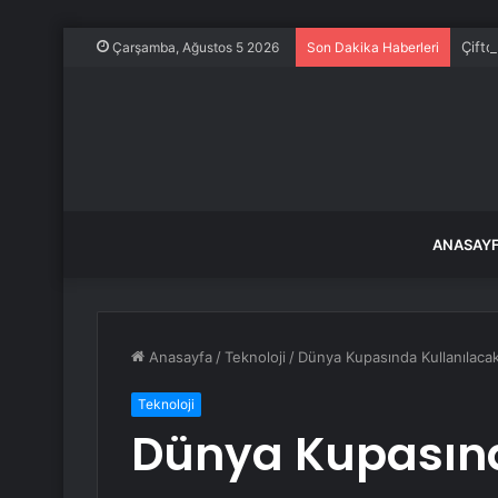
Çiftç
Çarşamba, Ağustos 5 2026
Son Dakika Haberleri
ANASAY
Anasayfa
/
Teknoloji
/
Dünya Kupasında Kullanılacak 
Teknoloji
Dünya Kupasınd