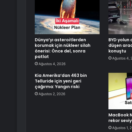
Dünya’yı asteroitlerden
BYD yolun 
korumak için nükleer silah
düşen arac
önerisi: Önce del, sonra
konuştu
patlat
Ağustos 4, 
Ağustos 4, 2026
Kia Amerika’dan 463 bin
Telluride için yeni geri
çağırma: Yangın riski
Ağustos 2, 2026
MacBook Ne
rekor seviy
Ağustos 1, 