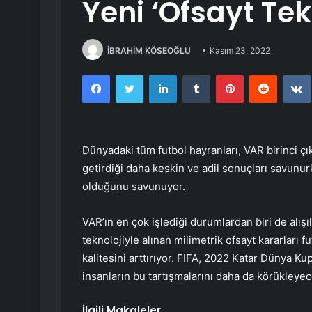
Yeni ‘Ofsayt Tekn
İBRAHİM KÖSEOĞLU
Kasım 23, 2022
Facebook
Twitter
LinkedIn
Tumblr
Pinterest
Reddit
Dünyadaki tüm futbol hayranları, VAR birinci ç
getirdiği daha keskin ve adil sonuçları savunurk
olduğunu savunuyor.
VAR’ın en çok işlediği durumlardan biri de alışı
teknolojiyle alınan milimetrik ofsayt kararları
kalitesini arttırıyor. FIFA, 2022 Katar Dünya Ku
insanların bu tartışmalarını daha da körükley
İlgili Makaleler