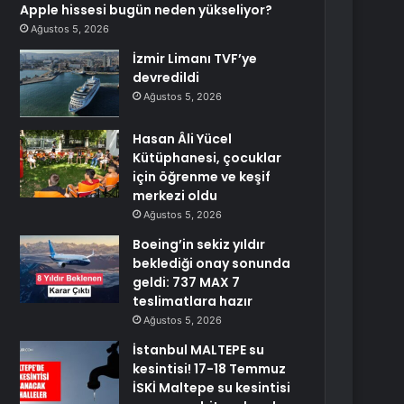
Apple hissesi bugün neden yükseliyor?
Ağustos 5, 2026
İzmir Limanı TVF’ye
devredildi
Ağustos 5, 2026
Hasan Âli Yücel
Kütüphanesi, çocuklar
için öğrenme ve keşif
merkezi oldu
Ağustos 5, 2026
Boeing’in sekiz yıldır
beklediği onay sonunda
geldi: 737 MAX 7
teslimatlara hazır
Ağustos 5, 2026
İstanbul MALTEPE su
kesintisi! 17-18 Temmuz
İSKİ Maltepe su kesintisi