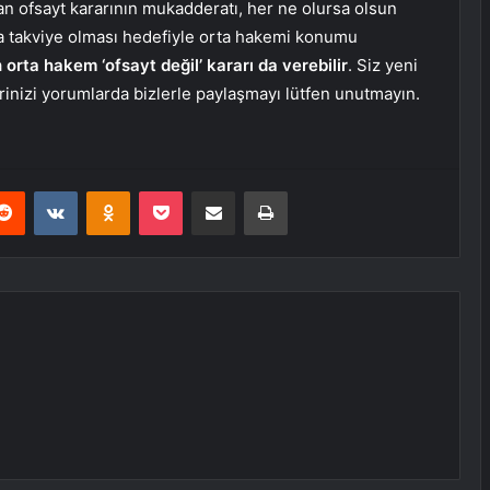
an ofsayt kararının mukadderatı, her ne olursa olsun
a takviye olması hedefiyle orta hakemi konumu
a
orta hakem ‘ofsayt değil’ kararı da verebilir
. Siz yeni
inizi yorumlarda bizlerle paylaşmayı lütfen unutmayın.
erest
Reddit
VKontakte
Odnoklassniki
Pocket
E-Posta ile paylaş
Yazdır