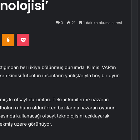
olojisi’
0
21
1 dakika okuma süresi
VKontakte
Odnoklassniki
Pocket
ıktığından beri ikiye bölünmüş durumda. Kimisi VAR’ın
en kimisi futbolun insanların yanlışlarıyla hoş bir oyun
lmış ki ofsayt durumları. Tekrar kimilerine nazaran
 futbolun ruhunu öldürürken bazılarına nazaran oyunun
pasında kullanacağı ofsayt teknolojisini açıklayarak
ecekmiş üzere görünüyor.