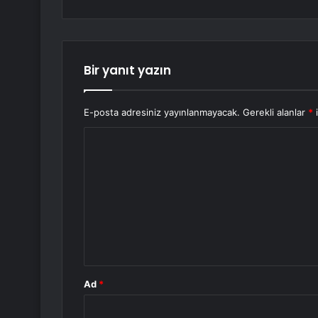
Bir yanıt yazın
E-posta adresiniz yayınlanmayacak.
Gerekli alanlar
*
i
Y
o
r
u
m
*
Ad
*