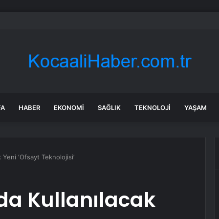
inin borcu 1.4 trilyonu aştı, hayvanlar icrada
FA
HABER
EKONOMI
SAĞLIK
TEKNOLOJI
YAŞAM
Yeni ‘Ofsayt Teknolojisi’
a Kullanılacak