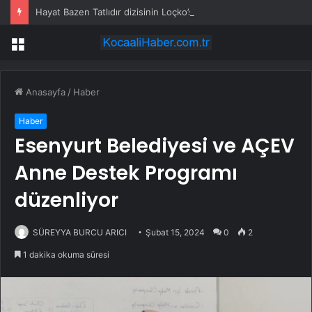
Hayat Bazen Tatlıdır dizisinin Loçko’su Alihan Aracı nişanlandı: Sade törene yakın dostlar katıldı
Menü
Anasayfa
/
Haber
Haber
Esenyurt Belediyesi ve AÇEV
Anne Destek Programı
düzenliyor
SÜREYYA BURCU ARICI
Şubat 15, 2024
0
2
1 dakika okuma süresi