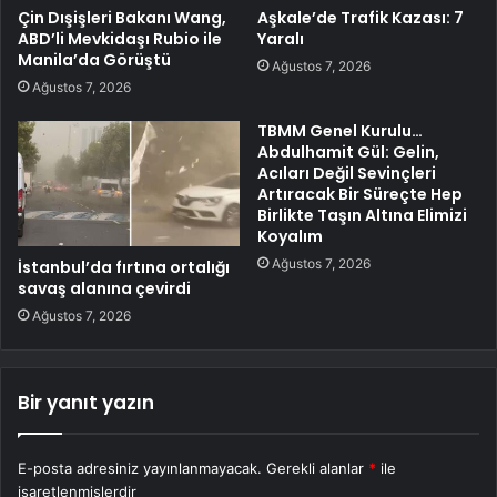
Çin Dışişleri Bakanı Wang,
Aşkale’de Trafik Kazası: 7
ABD’li Mevkidaşı Rubio ile
Yaralı
Manila’da Görüştü
Ağustos 7, 2026
Ağustos 7, 2026
TBMM Genel Kurulu…
Abdulhamit Gül: Gelin,
Acıları Değil Sevinçleri
Artıracak Bir Süreçte Hep
Birlikte Taşın Altına Elimizi
Koyalım
Ağustos 7, 2026
İstanbul’da fırtına ortalığı
savaş alanına çevirdi
Ağustos 7, 2026
Bir yanıt yazın
E-posta adresiniz yayınlanmayacak.
Gerekli alanlar
*
ile
işaretlenmişlerdir