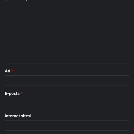
Y
o
r
u
m
*
Ad
*
E-posta
*
İnternet sitesi