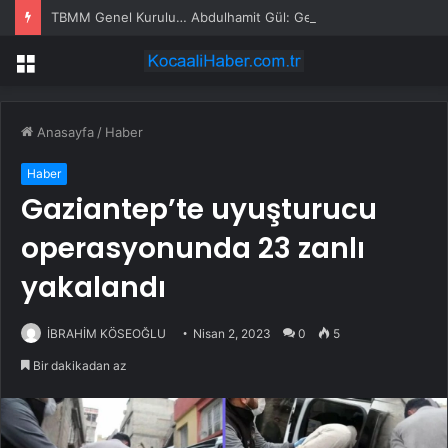
TBMM Genel Kurulu… Abdulhamit Gül: Gelin, Acıları Değil Sevinçleri Artıracak Bir Süreçte Hep Birlikte Taşın Altına Elimizi Koyalım
Menü
Anasayfa
/
Haber
Haber
Gaziantep’te uyuşturucu
operasyonunda 23 zanlı
yakalandı
İBRAHİM KÖSEOĞLU
Nisan 2, 2023
0
5
Bir dakikadan az