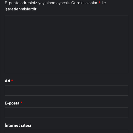
E-posta adresiniz yayınlanmayacak.
Gerekli alanlar
*
ile
işaretlenmişlerdir
Y
o
r
u
m
*
Ad
*
E-posta
*
İnternet sitesi