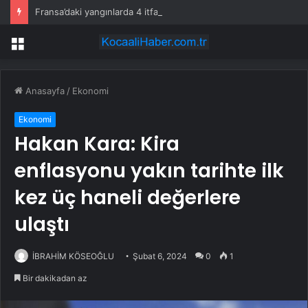
Fransa’daki yangınlarda 4 itfaiye eri hayatını kaybetti
Menü
Anasayfa
/
Ekonomi
Ekonomi
Hakan Kara: Kira
enflasyonu yakın tarihte ilk
kez üç haneli değerlere
ulaştı
İBRAHİM KÖSEOĞLU
Şubat 6, 2024
0
1
Bir dakikadan az