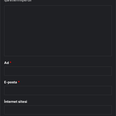
Y
o
r
u
m
*
Ad
*
E-posta
*
İnternet sitesi