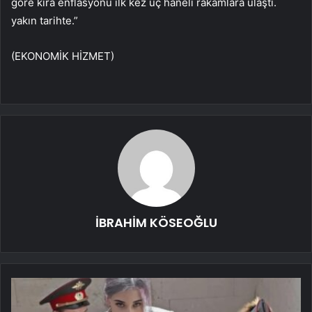
göre kira enflasyonu ilk kez üç haneli rakamlara ulaştı.
yakın tarihte.”
(EKONOMİK HİZMET)
İBRAHİM KÖSEOĞLU