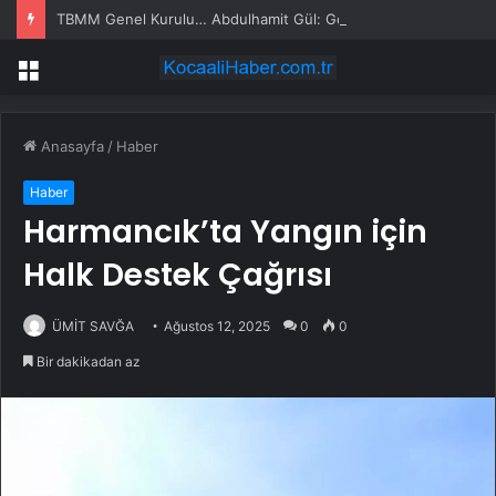
TBMM Genel Kurulu… Abdulhamit Gül: Gelin, Acıları Değil Sevinçleri Artıracak Bir Süreçte Hep Birlikte Taşın Altına Elimizi Koyalım
Menü
Anasayfa
/
Haber
Haber
Harmancık’ta Yangın için
Halk Destek Çağrısı
ÜMİT SAVĞA
Ağustos 12, 2025
0
0
Bir dakikadan az