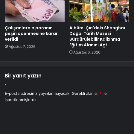
Çalışanlara o paranın
Albüm: Çin’deki Shanghai
peşin ödenmesine karar
Doğal Tarih Müzesi
verildi
Sürdürülebilir Kalkınma
Eğitim Alanını Açtı
Ağustos 7, 2026
Ağustos 6, 2026
Bir yanıt yazın
E-posta adresiniz yayınlanmayacak.
Gerekli alanlar
*
ile
işaretlenmişlerdir
Y
o
r