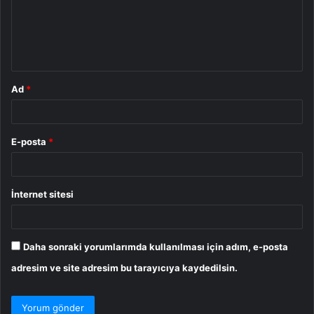
u
m
*
Ad
*
E-posta
*
İnternet sitesi
Daha sonraki yorumlarımda kullanılması için adım, e-posta
adresim ve site adresim bu tarayıcıya kaydedilsin.