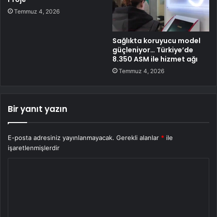
Temmuz 4, 2026
Sağlıkta koruyucu model
güçleniyor… Türkiye’de
8.350 ASM ile hizmet ağı
Temmuz 4, 2026
Bir yanıt yazın
E-posta adresiniz yayınlanmayacak.
Gerekli alanlar
*
ile
işaretlenmişlerdir
Y
o
r
u