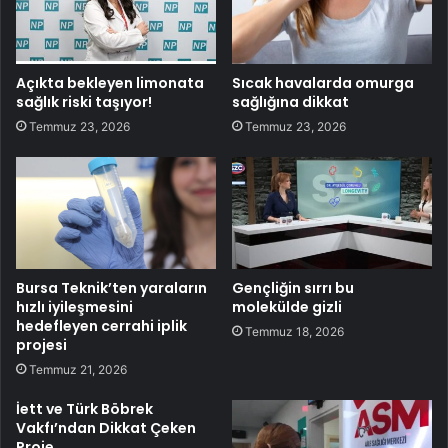
Açıkta bekleyen limonata
Sıcak havalarda omurga
sağlık riski taşıyor!
sağlığına dikkat
Temmuz 23, 2026
Temmuz 23, 2026
Bursa Teknik’ten yaraların
Gençliğin sırrı bu
hızlı iyileşmesini
molekülde gizli
hedefleyen cerrahi iplik
Temmuz 18, 2026
projesi
Temmuz 21, 2026
İett ve Türk Böbrek
Vakfı’ndan Dikkat Çeken
Proje