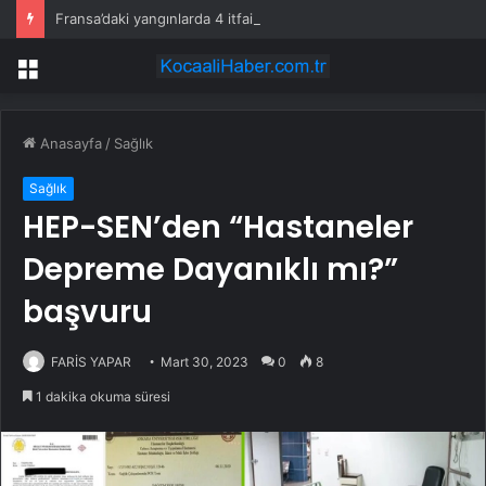
Fransa’daki yangınlarda 4 itfaiye eri hayatını kaybetti
Menü
Anasayfa
/
Sağlık
Sağlık
HEP-SEN’den “Hastaneler
Depreme Dayanıklı mı?”
başvuru
FARİS YAPAR
Mart 30, 2023
0
8
1 dakika okuma süresi