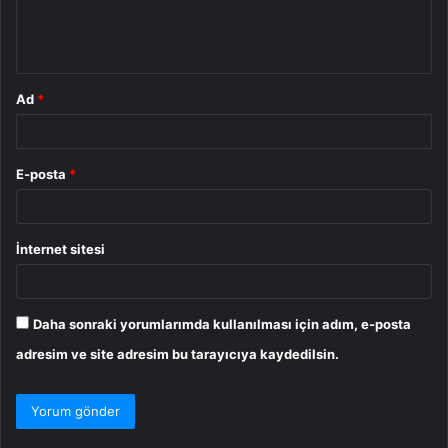
m
*
Ad
*
E-posta
*
İnternet sitesi
Daha sonraki yorumlarımda kullanılması için adım, e-posta
adresim ve site adresim bu tarayıcıya kaydedilsin.