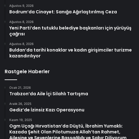
Ağustos 9, 2026
Bodrum’da Cinayet: Sanığa Ağırlaştırılmış Ceza
Ağustos 8, 2026
Yeni Parti’den tutuklu belediye başkanları için yürüyüş
çağrısı
Ağustos 8, 2026
Buldan’da tarihi konaklar ve kadın girişimciler turizme
kazandırılıyor
Rastgele Haberler
Ocak 21, 2026
Trabzon’da Aile İçi Silahlı Tartışma
Aralık 26, 2025
Gediz’de İzinsiz Kazı Operasyonu
Kasım 19, 2025
Ogm Uçağı Hırvatistan’da Düştü, İbrahim Yumaklı:
Kazada Şehit Olan Pilotumuza Allah’tan Rahmet,
Ailesine ve Sevenlerine Başsağlığı ve Sabır Diliyorum