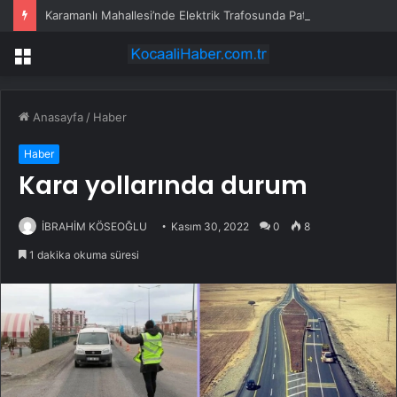
Karamanlı Mahallesi’nde Elektrik Trafosunda Patlama: Kısa Süreli Panik ve Elektrik Kesintisi
Menü
Anasayfa
/
Haber
Haber
Kara yollarında durum
İBRAHİM KÖSEOĞLU
Kasım 30, 2022
0
8
1 dakika okuma süresi