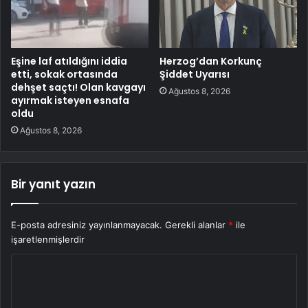
Eşine laf atıldığını iddia
Herzog’dan Korkunç
etti, sokak ortasında
Şiddet Uyarısı
dehşet saçtı! Olan kavgayı
Ağustos 8, 2026
ayırmak isteyen esnafa
oldu
Ağustos 8, 2026
Bir yanıt yazın
E-posta adresiniz yayınlanmayacak.
Gerekli alanlar
*
ile
işaretlenmişlerdir
Y
o
r