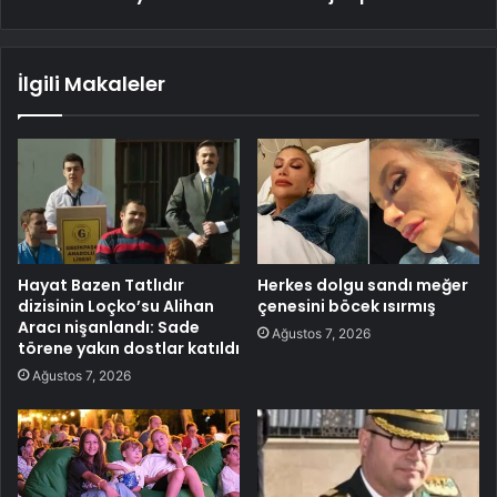
İlgili Makaleler
Hayat Bazen Tatlıdır
Herkes dolgu sandı meğer
dizisinin Loçko’su Alihan
çenesini böcek ısırmış
Aracı nişanlandı: Sade
Ağustos 7, 2026
törene yakın dostlar katıldı
Ağustos 7, 2026