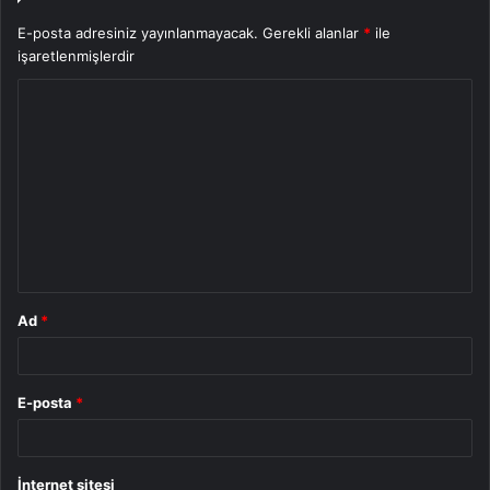
E-posta adresiniz yayınlanmayacak.
Gerekli alanlar
*
ile
işaretlenmişlerdir
Y
o
r
u
m
*
Ad
*
E-posta
*
İnternet sitesi