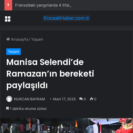
Fransa’daki yangınlarda 4 itfaiye eri hayatını kaybetti
Menü
Anasayfa
/
Yaşam
Yaşam
Manisa Selendi’de
Ramazan’ın bereketi
paylaşıldı
NURCAN BAYRAM
Mart 17, 2025
0
0
1 dakika okuma süresi