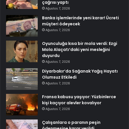
çağrısı yaptı
Ağustos 7, 2026
Banka işlemlerinde yeni karar! Ücreti
müşteri ödeyecek
Ağustos 7, 2026
Oyunculuğa kısa bir mola verdi: Ezgi
Mola Alaçatı’daki yeni mesleğini
duyurdu
Ağustos 7, 2026
Diyarbakır’da Sağanak Yağış Hayatı
Olumsuz Etkiledi
Ağustos 7, 2026
Fransa kabusu yaşıyor: Yüzbinlerce
kişi kaçıyor alevler kovalıyor
Ağustos 7, 2026
Çalışanlara o paranın peşin
ödenmesine karar verildi