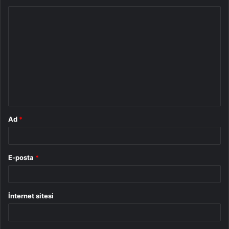
Y
o
r
u
m
*
Ad
*
E-posta
*
İnternet sitesi