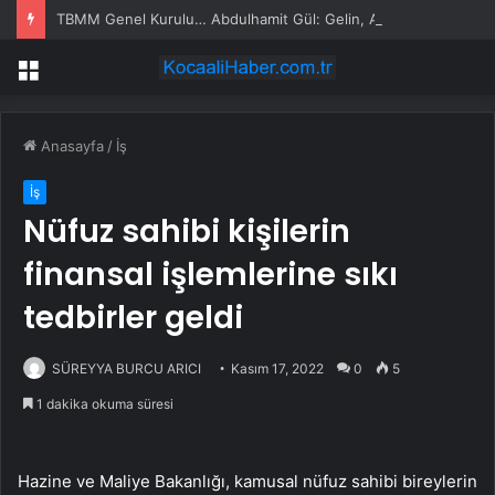
TBMM Genel Kurulu… Abdulhamit Gül: Gelin, Acıları Değil Sevinçleri Artıracak Bir Süreçte Hep Birlikte Taşın Altına Elimizi Koyalım
Menü
Anasayfa
/
İş
İş
Nüfuz sahibi kişilerin
finansal işlemlerine sıkı
tedbirler geldi
SÜREYYA BURCU ARICI
Kasım 17, 2022
0
5
1 dakika okuma süresi
Hazine ve Maliye Bakanlığı, kamusal nüfuz sahibi bireylerin