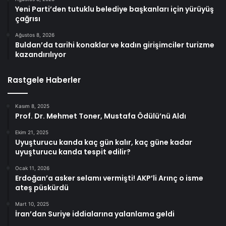
Yeni Parti’den tutuklu belediye başkanları için yürüyüş
çağrısı
Ağustos 8, 2026
Buldan’da tarihi konaklar ve kadın girişimciler turizme
kazandırılıyor
Rastgele Haberler
Kasım 8, 2025
Prof. Dr. Mehmet Toner, Mustafa Ödülü’nü Aldı
Ekim 21, 2025
Uyuşturucu kanda kaç gün kalır, kaç güne kadar
uyuşturucu kanda tespit edilir?
Ocak 11, 2026
Erdoğan’a asker selamı vermişti! AKP’li Arınç o isme
ateş püskürdü
Mart 10, 2025
İran’dan Suriye iddialarına yalanlama geldi