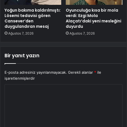
Yoğun bakıma kaldırılmıştı:
Oyunculuğa kısa bir mola
Lösemi tedavisi gören
verdi: Ezgi Mola
Cansever’den
Alaçatı’daki yeni mesleğini
duygulandıran mesaj
duyurdu
Ağustos 7, 2026
Ağustos 7, 2026
Bir yanıt yazın
E-posta adresiniz yayınlanmayacak.
Gerekli alanlar
*
ile
işaretlenmişlerdir
Y
o
r
u
m