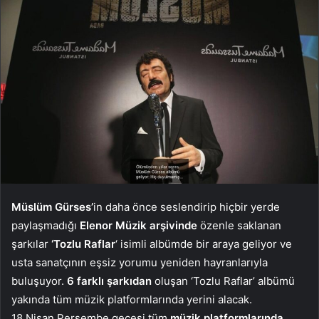
Müslüm Gürses’
in daha önce seslendirip hiçbir yerde
paylaşmadığı
Elenor Müzik arşivinde
özenle saklanan
şarkılar
‘Tozlu Raflar
‘ isimli albümde bir araya geliyor ve
usta sanatçının eşsiz yorumu yeniden hayranlarıyla
buluşuyor.
6 farklı şarkıdan
oluşan ‘Tozlu Raflar’ albümü
yakında tüm müzik platformlarında yerini alacak.
18 Nisan Perşembe gecesi tüm
müzik platformlarında