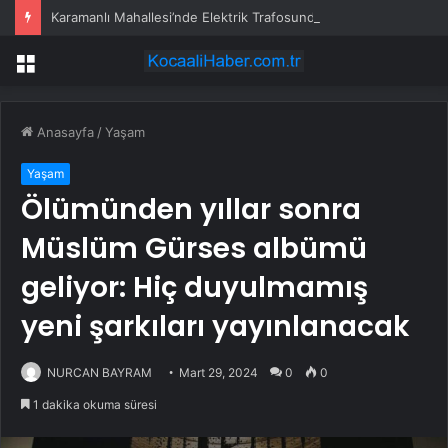
Karamanlı Mahallesi’nde Elektrik Trafosunda Patlama: Kısa Süreli Panik ve Elektrik Kesintisi
Menü
Anasayfa
/
Yaşam
Yaşam
Ölümünden yıllar sonra
Müslüm Gürses albümü
geliyor: Hiç duyulmamış
yeni şarkıları yayınlanacak
NURCAN BAYRAM
Mart 29, 2024
0
0
1 dakika okuma süresi