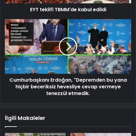
EYT teklifi TBMM'de kabul edildi
Cumhurbaşkanı Erdoğan, "Depremden bu yana
hiçbir beceriksiz hevesliye cevap vermeye
tenezzül etmedik.
İlgili Makaleler