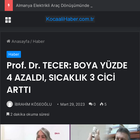
Almanya Elektrikli Araç Dönüşümünde Krizle Karşı Karşıya
Menü
Anasayfa
/
Haber
Haber
Prof. Dr. TECER: BOYA YÜZDE
4 AZALDI, SICAKLIK 3 CİCİ
ARTTI
İBRAHİM KÖSEOĞLU
Mart 29, 2023
0
5
2 dakika okuma süresi