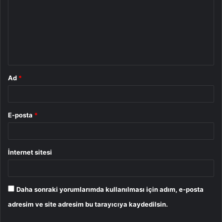
r
u
m
*
Ad
*
E-posta
*
İnternet sitesi
Daha sonraki yorumlarımda kullanılması için adım, e-posta
adresim ve site adresim bu tarayıcıya kaydedilsin.