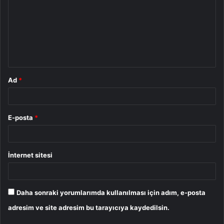
r
u
m
*
Ad
*
E-posta
*
İnternet sitesi
Daha sonraki yorumlarımda kullanılması için adım, e-posta
adresim ve site adresim bu tarayıcıya kaydedilsin.