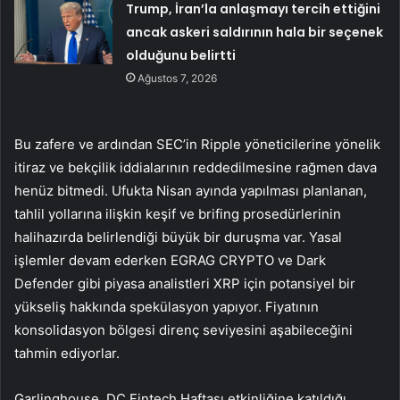
Trump, İran’la anlaşmayı tercih ettiğini
ancak askeri saldırının hala bir seçenek
olduğunu belirtti
Ağustos 7, 2026
Bu zafere ve ardından SEC’in Ripple yöneticilerine yönelik
itiraz ve bekçilik iddialarının reddedilmesine rağmen dava
henüz bitmedi. Ufukta Nisan ayında yapılması planlanan,
tahlil yollarına ilişkin keşif ve brifing prosedürlerinin
halihazırda belirlendiği büyük bir duruşma var. Yasal
işlemler devam ederken EGRAG CRYPTO ve Dark
Defender gibi piyasa analistleri XRP için potansiyel bir
yükseliş hakkında spekülasyon yapıyor. Fiyatının
konsolidasyon bölgesi direnç seviyesini aşabileceğini
tahmin ediyorlar.
Garlinghouse, DC Fintech Haftası etkinliğine katıldığı