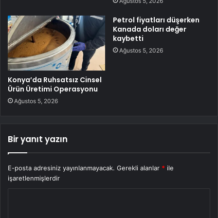
Ağustos 5, 2026
Petrol fiyatları düşerken
Kanada doları değer
kaybetti
Ağustos 5, 2026
Konya’da Ruhsatsız Cinsel
Ürün Üretimi Operasyonu
Ağustos 5, 2026
Bir yanıt yazın
E-posta adresiniz yayınlanmayacak.
Gerekli alanlar
*
ile
işaretlenmişlerdir
Y
o