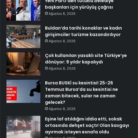
Yeni Parti’den tutuklu belediye
başkanları için yürüyüş çağrısı
Ağustos 8, 2026
Buldan’da tarihi konaklar ve kadın
girişimciler turizme kazandırılıyor
Ağustos 8, 2026
Çok kullanılan yasaklı site Türkiye’ye
dönüyor: 9 yıldır kapalıydı
Ağustos 8, 2026
Bursa BUSKİ su kesintisi! 25-26
Temmuz Bursa’da su kesintisi ne
zaman bitecek, sular ne zaman
gelecek?
Ağustos 8, 2026
Eşine laf atıldığını iddia etti, sokak
ortasında dehşet saçtı! Olan kavgayı
ayırmak isteyen esnafa oldu