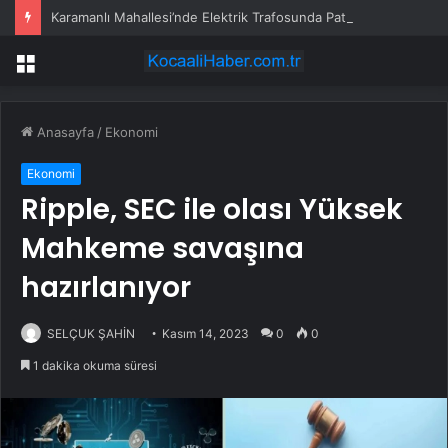
Karamanlı Mahallesi’nde Elektrik Trafosunda Patlama: Kısa Süreli Panik ve Elektrik Kesintisi
Menü
Anasayfa
/
Ekonomi
Ekonomi
Ripple, SEC ile olası Yüksek
Mahkeme savaşına
hazırlanıyor
SELÇUK ŞAHİN
Kasım 14, 2023
0
0
1 dakika okuma süresi