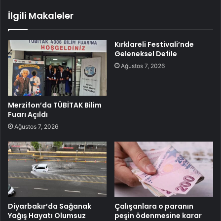
İlgili Makaleler
Kırklareli Festivali’nde
Geleneksel Defile
Ağustos 7, 2026
Merzifon’da TÜBİTAK Bilim
Fuarı Açıldı
Ağustos 7, 2026
Diyarbakır’da Sağanak
Çalışanlara o paranın
Yağış Hayatı Olumsuz
peşin ödenmesine karar