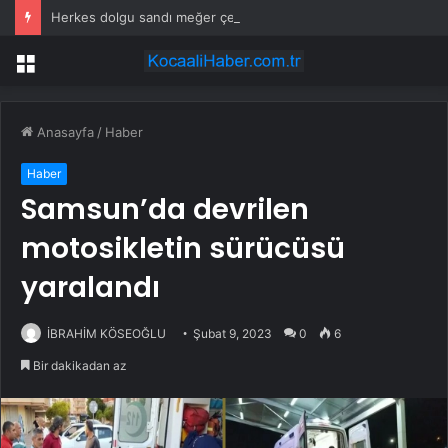
Herkes dolgu sandı meğer çenesini böcek ısırmış
Menü
Anasayfa
/
Haber
Haber
Samsun’da devrilen
motosikletin sürücüsü
yaralandı
İBRAHİM KÖSEOĞLU
Şubat 9, 2023
0
6
Bir dakikadan az