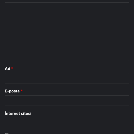
Y
o
r
u
m
*
Ad
*
E-posta
*
İnternet sitesi