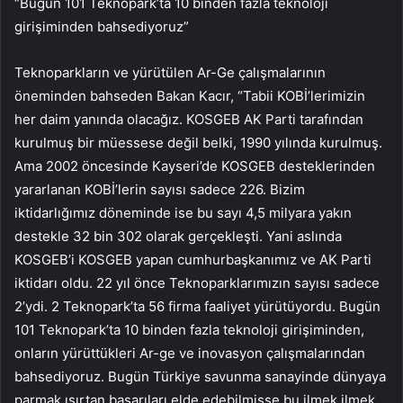
“Bugün 101 Teknopark’ta 10 binden fazla teknoloji
girişiminden bahsediyoruz”
Teknoparkların ve yürütülen Ar-Ge çalışmalarının
öneminden bahseden Bakan Kacır, “Tabii KOBİ’lerimizin
her daim yanında olacağız. KOSGEB AK Parti tarafından
kurulmuş bir müessese değil belki, 1990 yılında kurulmuş.
Ama 2002 öncesinde Kayseri’de KOSGEB desteklerinden
yararlanan KOBİ’lerin sayısı sadece 226. Bizim
iktidarlığımız döneminde ise bu sayı 4,5 milyara yakın
destekle 32 bin 302 olarak gerçekleşti. Yani aslında
KOSGEB’i KOSGEB yapan cumhurbaşkanımız ve AK Parti
iktidarı oldu. 22 yıl önce Teknoparklarımızın sayısı sadece
2’ydi. 2 Teknopark’ta 56 firma faaliyet yürütüyordu. Bugün
101 Teknopark’ta 10 binden fazla teknoloji girişiminden,
onların yürüttükleri Ar-ge ve inovasyon çalışmalarından
bahsediyoruz. Bugün Türkiye savunma sanayinde dünyaya
parmak ısırtan başarıları elde edebilmişse bu ilmek ilmek