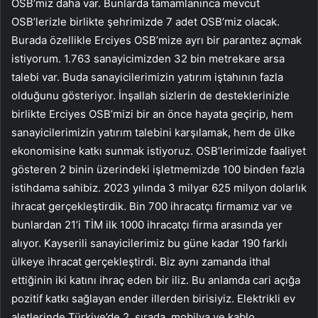
OSB’miz daha var. Bunlarda tamamlanınca mevcut
OSB’lerizle birlikte şehrimizde 7 adet OSB’miz olacak.
Burada özellikle Erciyes OSB’mize ayrı bir parantez açmak
istiyorum. 1.763 sanayicimizden 32 bin metrekare arsa
talebi var. Buda sanayicilerimizin yatırım iştahının fazla
olduğunu gösteriyor. İnşallah sizlerin de desteklerinizle
birlikte Erciyes OSB’mizi bir an önce hayata geçirip, hem
sanayicilerimizin yatırım talebini karşılamak, hem de ülke
ekonomisine katkı sunmak istiyoruz. OSB’lerimizde faaliyet
gösteren 2 binin üzerindeki işletmemizde 100 binden fazla
istihdama sahibiz. 2023 yılında 3 milyar 625 milyon dolarlık
ihracat gerçekleştirdik. Bin 700 ihracatçı firmamız var ve
bunlardan 21’i TİM ilk 1000 ihracatçı firma arasında yer
alıyor. Kayserili sanayicilerimiz bu güne kadar 190 farklı
ülkeye ihracat gerçekleştirdi. Biz aynı zamanda ithal
ettiğinin iki katını ihraç eden bir iliz. Bu anlamda cari açığa
pozitif katkı sağlayan ender illerden birisiyiz. Elektrikli ev
aletlerinde Türkiye’de 2. sırada, mobilya ve kablo