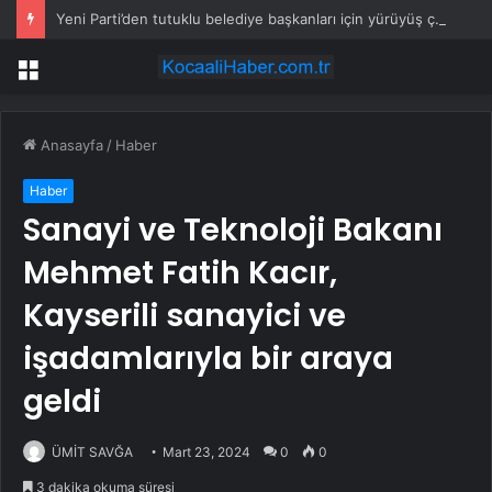
Yeni Parti’den tutuklu belediye başkanları için yürüyüş çağrısı
Menü
Anasayfa
/
Haber
Haber
Sanayi ve Teknoloji Bakanı
Mehmet Fatih Kacır,
Kayserili sanayici ve
işadamlarıyla bir araya
geldi
ÜMİT SAVĞA
Mart 23, 2024
0
0
3 dakika okuma süresi