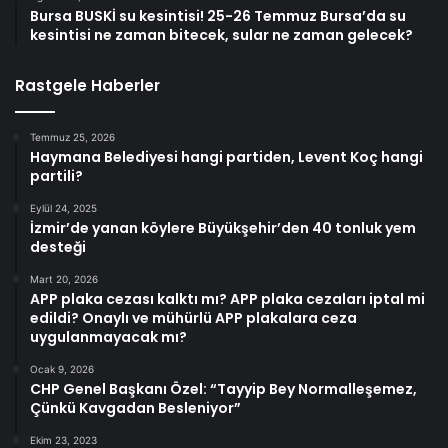
Bursa BUSKİ su kesintisi! 25-26 Temmuz Bursa’da su
kesintisi ne zaman bitecek, sular ne zaman gelecek?
Rastgele Haberler
Temmuz 25, 2026
Haymana Belediyesi hangi partiden, Levent Koç hangi
partili?
Eylül 24, 2025
İzmir’de yanan köylere Büyükşehir’den 40 tonluk yem
desteği
Mart 20, 2026
APP plaka cezası kalktı mı? APP plaka cezaları iptal mi
edildi? Onaylı ve mühürlü APP plakalara ceza
uygulanmayacak mı?
Ocak 9, 2026
CHP Genel Başkanı Özel: “Tayyip Bey Normalleşemez,
Çünkü Kavgadan Besleniyor”
Ekim 23, 2023