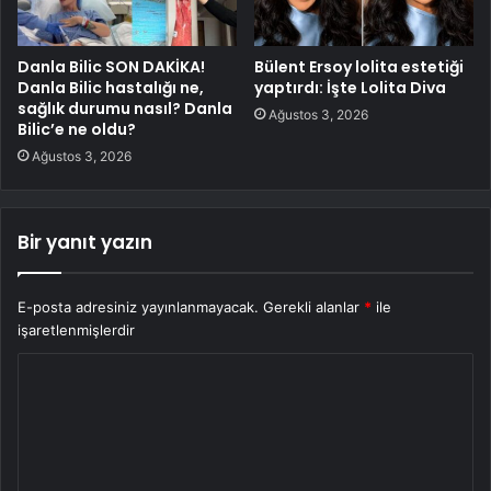
Danla Bilic SON DAKİKA!
Bülent Ersoy lolita estetiği
Danla Bilic hastalığı ne,
yaptırdı: İşte Lolita Diva
sağlık durumu nasıl? Danla
Ağustos 3, 2026
Bilic’e ne oldu?
Ağustos 3, 2026
Bir yanıt yazın
E-posta adresiniz yayınlanmayacak.
Gerekli alanlar
*
ile
işaretlenmişlerdir
Y
o
r
u