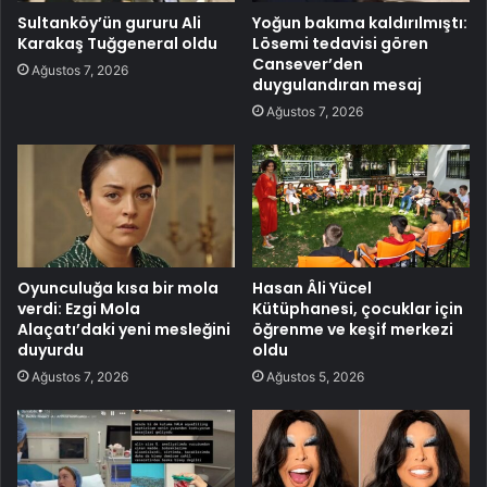
Sultanköy’ün gururu Ali
Yoğun bakıma kaldırılmıştı:
Karakaş Tuğgeneral oldu
Lösemi tedavisi gören
Cansever’den
Ağustos 7, 2026
duygulandıran mesaj
Ağustos 7, 2026
Oyunculuğa kısa bir mola
Hasan Âli Yücel
verdi: Ezgi Mola
Kütüphanesi, çocuklar için
Alaçatı’daki yeni mesleğini
öğrenme ve keşif merkezi
duyurdu
oldu
Ağustos 7, 2026
Ağustos 5, 2026