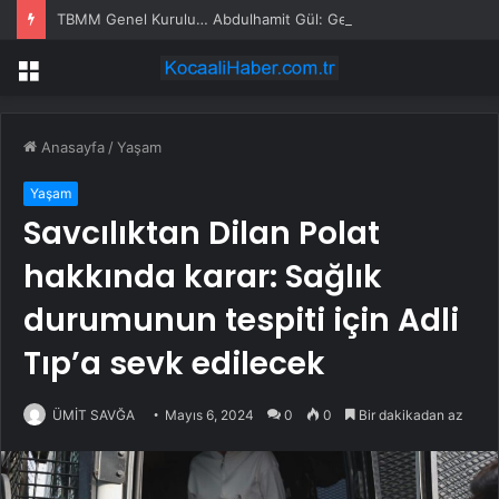
TBMM Genel Kurulu… Abdulhamit Gül: Gelin, Acıları Değil Sevinçleri Artıracak Bir Süreçte Hep Birlikte Taşın Altına Elimizi Koyalım
Menü
Anasayfa
/
Yaşam
Yaşam
Savcılıktan Dilan Polat
hakkında karar: Sağlık
durumunun tespiti için Adli
Tıp’a sevk edilecek
ÜMİT SAVĞA
Mayıs 6, 2024
0
0
Bir dakikadan az