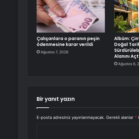
Çalışanlara o paranın peşin
Albüm: Çin
ödenmesine karar verildi
Doğal Tari
Sürdürülebi
Ağustos 7, 2026
Alanını Açt
Ağustos 6, 
Bir yanıt yazın
E-posta adresiniz yayınlanmayacak.
Gerekli alanlar
*
i
Y
o