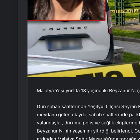
Malatya Yeşilyurt’ta 18 yaşındaki Beyzanur N. 
Dün sabah saatlerinde Yeşilyurt ilçesi Seyran 
meydana gelen olayda, sabah saatlerinde parkta
vatandaşlar, durumu polis ve sağlık ekiplerine b
Beyzanur N.’nin yaşamını yitirdiği belirlendi. G
ardından Malatya Şehir Mezarlığı’nda toprağa ve