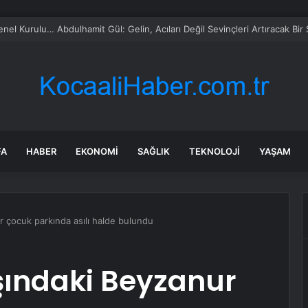
l Kurulu… Abdulhamit Gül: Gelin, Acıları Değil Sevinçleri Artıracak Bir S
FA
HABER
EKONOMI
SAĞLIK
TEKNOLOJI
YAŞAM
r çocuk parkında asılı halde bulundu
şındaki Beyzanur