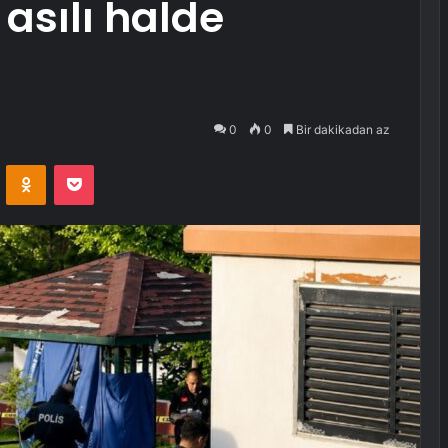
asılı halde
0
0
Bir dakikadan az
VKontakte
Odnoklassniki
Pocket