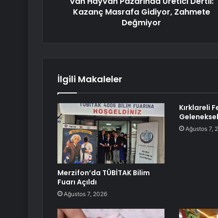
Van Hayvan Pazarında Üretici Dertli:
Kazanç Masrafa Gidiyor, Zahmete
Değmiyor
İlgili Makaleler
Kırklareli 
Geleneksel
Ağustos 7, 
Merzifon’da TÜBİTAK Bilim
Fuarı Açıldı
Ağustos 7, 2026