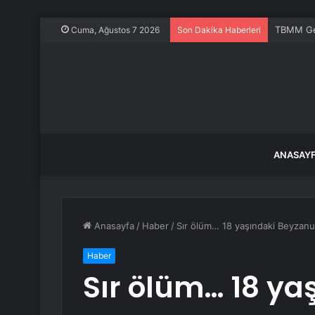
TBMM Gene
Cuma, Ağustos 7 2026
Son Dakika Haberleri
ANASAY
Anasayfa
/
Haber
/
Sır ölüm… 18 yaşındaki Beyzanu
Haber
Sır ölüm… 18 ya