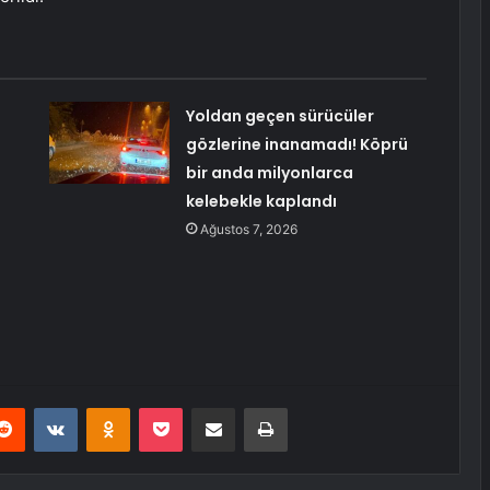
Yoldan geçen sürücüler
gözlerine inanamadı! Köprü
bir anda milyonlarca
kelebekle kaplandı
Ağustos 7, 2026
erest
Reddit
VKontakte
Odnoklassniki
Pocket
E-Posta ile paylaş
Yazdır