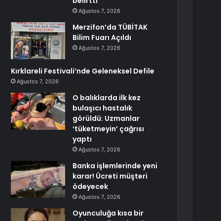
belirtti
Ağustos 7, 2026
Merzifon’da TÜBİTAK
Bilim Fuarı Açıldı
Ağustos 7, 2026
Kırklareli Festivali’nde Geleneksel Defile
Ağustos 7, 2026
O balıklarda ilk kez
bulaşıcı hastalık
görüldü: Uzmanlar
‘tüketmeyin’ çağrısı
yaptı
Ağustos 7, 2026
Banka işlemlerinde yeni
karar! Ücreti müşteri
ödeyecek
Ağustos 7, 2026
Oyunculuğa kısa bir