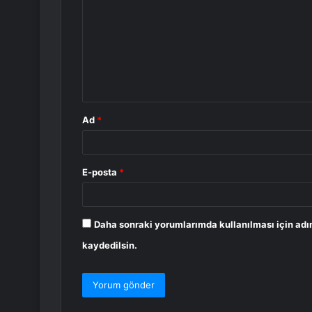
r
u
m
*
Ad
*
E-posta
*
Daha sonraki yorumlarımda kullanılması için adı
kaydedilsin.