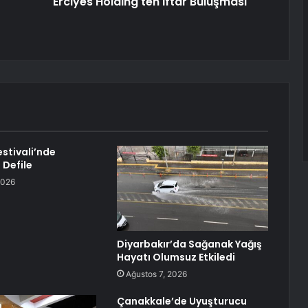
Erciyes Holding'ten İftar Buluşması
Festivali’nde
 Defile
2026
Diyarbakır’da Sağanak Yağış
Hayatı Olumsuz Etkiledi
Ağustos 7, 2026
Çanakkale’de Uyuşturucu