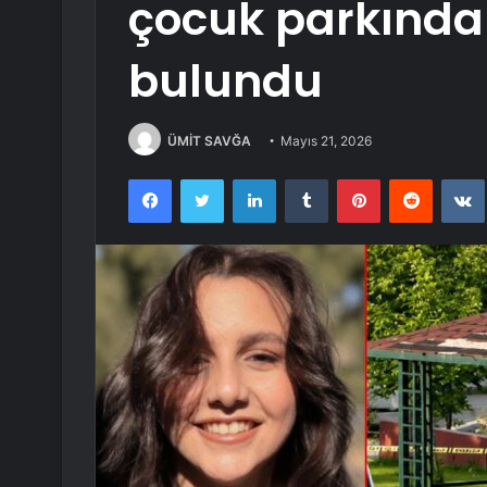
çocuk parkında 
bulundu
ÜMİT SAVĞA
Mayıs 21, 2026
Facebook
Twitter
LinkedIn
Tumblr
Pinterest
Reddit