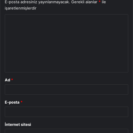
E-posta adresiniz yayınlanmayacak.
Gerekli alanlar
*
ile
işaretlenmişlerdir
Y
o
r
u
m
*
Ad
*
E-posta
*
İnternet sitesi