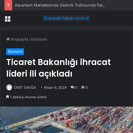
Karamanlı Mahallesi’nde Elektrik Trafosunda Patlama: Kısa Süreli Panik ve Elektrik Kesintisi
Menü
Anasayfa
/
Ekonomi
Ekonomi
Ticaret Bakanlığı ihracat
lideri ili açıkladı
ÜMİT SAVĞA
Nisan 6, 2024
0
0
1 dakika okuma süresi