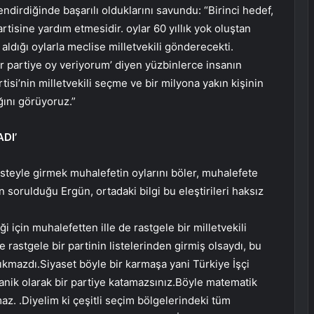
ndirdiğinde başarılı olduklarını savundu: “Birinci hedef,
partisine yardım etmesidir. oylar 60 yıllık yok oluştan
 aldığı oylarla meclise milletvekili gönderecekti.
ir partiye oy veriyorum’ diyen yüzbinlerce insanın
isi’nin milletvekili seçme ve bir milyona yakın kişinin
ğını görüyoruz.”
DI’
ı listeyle girmek muhalefetin oylarını böler, muhalefete
in sorulduğu Ergün, ortadaki bilgi bu eleştirileri haksız
 için muhalefetten ille de rastgele bir milletvekili
 rastgele bir partinin listelerinden girmiş olsaydı, bu
ıkmazdı.Siyaset böyle bir karmaşa yani Türkiye İşçi
ganik olarak bir partiye katamazsınız.Böyle matematik
az. .Diyelim ki çeşitli seçim bölgelerindeki tüm