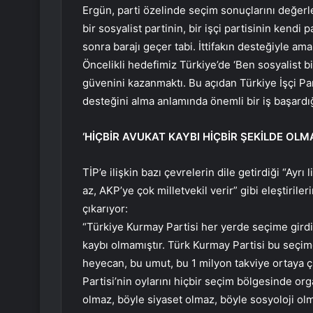
Ergün, parti özelinde seçim sonuçlarını değerle
bir sosyalist partinin, bir işçi partisinin kendi 
sonra barajı geçer tabi. İttifakın desteğiyle ama
Öncelikli hedefimiz Türkiye’de ‘Ben sosyalist b
güvenini kazanmaktı. Bu açıdan Türkiye İşçi Part
desteğini alma anlamında önemli bir iş başardı
‘HİÇBİR AVUKAT KAYBI HİÇBİR ŞEKİLDE OLMA
TİP’e ilişkin bazı çevrelerin dile getirdiği “Ayr
az, AKP’ye çok milletvekil verir” gibi eleştiriler
çıkarıyor:
“Türkiye Kurmay Partisi her yerde seçime girdiği
kaybı olmamıştır. Türk Kurmay Partisi bu seçime
heyecan, bu umut, bu 1 milyon takviye ortaya ç
Partisi’nin oylarını hiçbir seçim bölgesinde or
olmaz, böyle siyaset olmaz, böyle sosyoloji olm