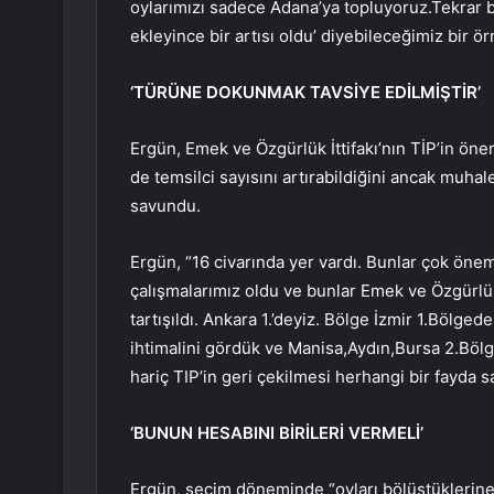
oylarımızı sadece Adana’ya topluyoruz.Tekrar
ekleyince bir artısı oldu’ diyebileceğimiz bir örn
‘TÜRÜNE DOKUNMAK TAVSİYE EDİLMİŞTİR’
Ergün, Emek ve Özgürlük İttifakı’nın TİP’in öne
de temsilci sayısını artırabildiğini ancak muh
savundu.
Ergün, “16 civarında yer vardı. Bunlar çok öneml
çalışmalarımız oldu ve bunlar Emek ve Özgürlük
tartışıldı. Ankara 1.’deyiz. Bölge İzmir 1.Bölge
ihtimalini gördük ve Manisa,Aydın,Bursa 2.Bölg
hariç TIP’in geri çekilmesi herhangi bir fayda s
‘BUNUN HESABINI BİRİLERİ VERMELİ’
Ergün, seçim döneminde “oyları bölüştüklerine”