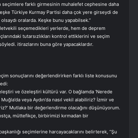
in seçimlere farklı girmesinin muhalefet cephesine daha
 keşke Türkiye Kurmay Partisi daha çok yere girseydi de
olsaydı oralarda. Keşke bunu yapabilsek.”
lletvekili seçemedikleri yerlerde, hem de deprem
larındaki tutarsızlıkları kontrol ettiklerini ve seçim
 söyledi. itirazlarını buna göre yapacaklardır.
çim sonuçlarını değerlendirirken farklı liste konusunu
edi:
eleştiri ve özeleştiri kültürü var. O bağlamda ‘Nerede
Muğla’da veya Aydın’da nasıl vekil alabiliriz? İzmir ve
iliriz?’ Mutlaka bir değerlendirme olacağını düşünüyorum.
stça, müttefikçe, birbirimizi kırmadan bir
aşkanlığı seçimlerine harcayacaklarını belirterek, “Şu