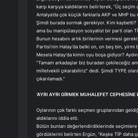
karşı karşıya kaldıklarını belirterek, “Üç seçim 
Antalya’da çok küçük farklarla AKP ve MHP bu
Şimdi burada sormak gerekiyor. Kim kaybetti? T
ama bu manipülasyon sosyalist bir parti olan Tİ
Bunun hesabını artık birilerinin vermesi gereki
Partisi’nin Hatay’da belki on, on beş bin, yirmi b
Mesela Hatay’da kimin oyu boşa gidiyor? Aydın’d
“Tamam arkadaşlar biz buradan çekileceğiz ama 
milletvekili çıkarabiliriz” dedi. Şimdi TYPE ola
çıkarılamadı.”
‘AYRI AYRI GİRMEK MUHALEFET CEPHESİNE D
Oylarının çok farklı seçmen gruplarından geldiğ
aldıklarını iddia etti.
Bütün bunları değerlendirdiklerinde seçimlere 
gördüklerini belirten Ergün, “Keşke TİP daha ç