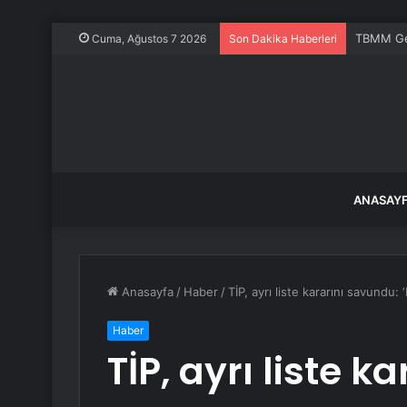
TBMM Gene
Cuma, Ağustos 7 2026
Son Dakika Haberleri
ANASAY
Anasayfa
/
Haber
/
TİP, ayrı liste kararını savundu
Haber
TİP, ayrı liste 