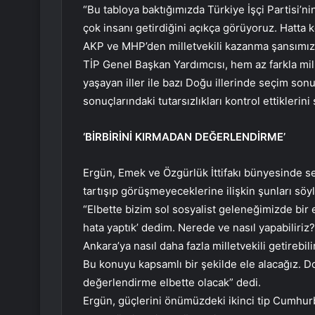
“Bu tabloya baktığımızda Türkiye İşçi Partisi’n
çok insanı getirdiğini açıkça görüyoruz. Hatta
AKP ve MHP’den milletvekili kazanma şansımız 
TİP Genel Başkan Yardımcısı, hem az farkla mi
yaşayan iller ile bazı Doğu illerinde seçim sonuç
sonuçlarındaki tutarsızlıkları kontrol ettiklerini
‘BİRBİRİNİ KIRMADAN DEĞERLENDİRME’
Ergün, Emek ve Özgürlük İttifakı bünyesinde se
tartışıp görüşmeyeceklerine ilişkin şunları söyl
“Elbette bizim sol sosyalist geleneğimizde bir 
hata yaptık’ dedim. Nerede ve nasıl yapabiliriz? 
Ankara’ya nasıl daha fazla milletvekili getireb
Bu konuyu kapsamlı bir şekilde ele alacağız. Do
değerlendirme elbette olacak” dedi.
Ergün, güçlerini önümüzdeki ikinci tip Cumhurb