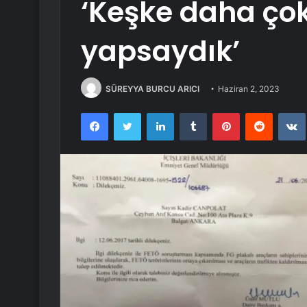
‘Keşke daha ço
yapsaydık’
SÜREYYA BURCU ARICI
Haziran 2, 2023
Facebook
Twitter
LinkedIn
Tumblr
Pinterest
Reddit