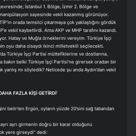
çevresinde; İstanbul 1. Bölge, İzmir 2. Bölge ve
 manipülasyon sayesinde vekil kazanmış görünüyor.
İP’in orada temsilci çıkarmaya çok yaklaştığını gördük
P’e vekil kaybettirdi. Ama AKP ve MHP tarafını kazandı.
yor. Hatay ve Muğla örneklerini vereyim. Türkiye İşçi
in oyu daha olsaydı ikinci milletvekili seçilecekti.
a Türkiye İşçi Partisi müttefiklerine ve dostlarına,
bakın belki Türkiye İşçi Partisi’ne girersek oradan bir
rak yanlış mı söyledik? Neticede şu anda Aydın’dan vekil
AHA FAZLA KİŞİ GETİRDİ’
ini belirten Ergün, oyların yüzde 20’sini sağ tabandan
ayrı ayrı girmenin doğru bir karar olduğunu
ok yere girseydi” dedi: