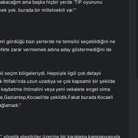
 bakacağım ama başka hiçbir yerde ‘TİP oyununu
ek yok. burada bir milletvekili var.’”
mli gördüğü bazı yerlerde ne temsilci seçebildiğini ne
alefete zarar vermemek adına aday göstermediğini de
i seçim bölgeleriydi. Hepsiyle ilgili çok detaylı
 İttifakı’nda uzun uzadıya ve çok kapsamlı bir şekilde
de kaybetme ihtimalini veya yeni vekalete engel olma
e,Gaziantep,Kocaeli’de çekildik.Fakat burada Kocaeli
ağlamadı.”
 yönelik eleştiriler üzerine bir karalama kampanyasıyla