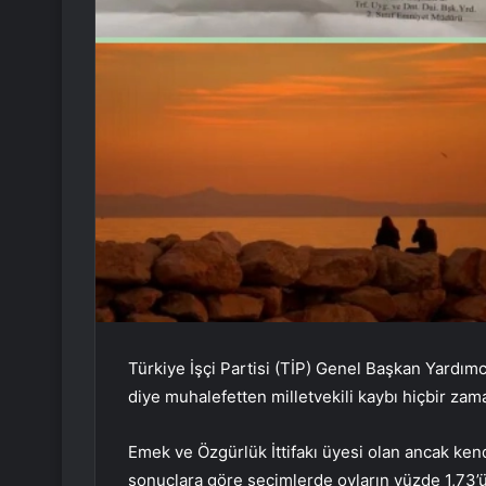
Türkiye İşçi Partisi (TİP) Genel Başkan Yardımc
diye muhalefetten milletvekili kaybı hiçbir za
Emek ve Özgürlük İttifakı üyesi olan ancak kend
sonuçlara göre seçimlerde oyların yüzde 1,73’ünü