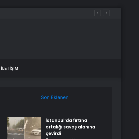
üreçte Hep Birlikte Taşın Altına Elimizi Koyalım
İLETIŞIM
Son Eklenen
İstanbul’da fırtına
ortalığı savaş alanına
çevirdi