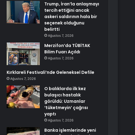
Trump, İran’la anlaşmayı
tercih ettiğini ancak
askeri saldırının hala bir
seçenek olduğunu
belirtti
Ağustos 7, 2026
Merzifon’da TÜBİTAK
Bilim Fuarı Açıldı
Ağustos 7, 2026
Kırklareli Festivali’nde Geleneksel Defile
Ağustos 7, 2026
O balıklarda ilk kez
bulaşıcı hastalık
görüldü: Uzmanlar
‘tüketmeyin’ çağrısı
yaptı
Ağustos 7, 2026
Banka işlemlerinde yeni