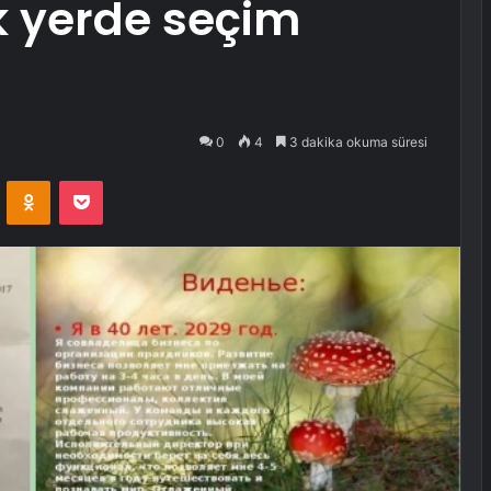
k yerde seçim
0
4
3 dakika okuma süresi
VKontakte
Odnoklassniki
Pocket