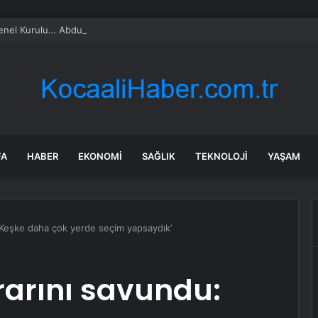
l Kurulu… Abdulhamit Gül: Gelin, Acıları Değil Sevinçleri Artıracak Bir S
FA
HABER
EKONOMI
SAĞLIK
TEKNOLOJI
YAŞAM
: ‘Keşke daha çok yerde seçim yapsaydık’
kararını savundu: