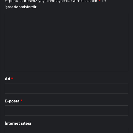
E-posta adresiniz yayınlanmayacak.
Gerekli alanlar
*
ile
işaretlenmişlerdir
Y
o
r
u
m
*
Ad
*
E-posta
*
İnternet sitesi