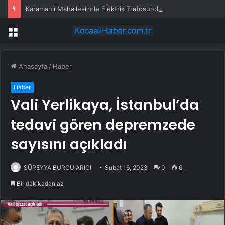
Karamanlı Mahallesi’nde Elektrik Trafosunda Patlama: Kısa Süreli Panik ve Elektrik Kesintisi
Menü
Anasayfa
/
Haber
Haber
Vali Yerlikaya, İstanbul’da
tedavi gören depremzede
sayısını açıkladı
SÜREYYA BURCU ARICI
Şubat 16, 2023
0
6
Bir dakikadan az