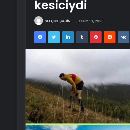
kesiciydi
SELÇUK ŞAHİN
Kasım 13, 2023
Facebook
Twitter
LinkedIn
Tumblr
Pinterest
Reddit