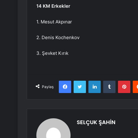
14 KM Erkekler
1. Mesut Akpınar
2. Denis Kochenkov
3. Şevket Kırık
Facebook
Twitter
LinkedIn
Tumblr
Pint
Paylaş
SELÇUK ŞAHİN