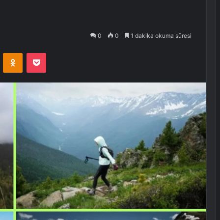
0
0
1 dakika okuma süresi
VKontakte
Odnoklassniki
Pocket