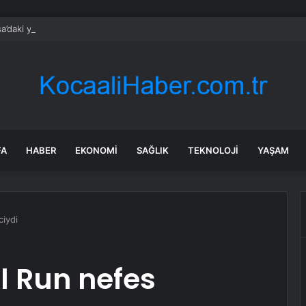
a’daki yangınlarda 4 itfaiye eri hayatını kaybetti
FA
HABER
EKONOMI
SAĞLIK
TEKNOLOJI
YAŞAM
ciydi
il Run nefes