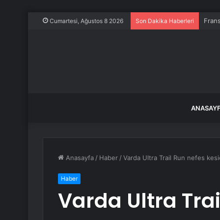
Frans
Cumartesi, Ağustos 8 2026
Son Dakika Haberleri
ANASAY
Anasayfa
/
Haber
/
Varda Ultra Trail Run nefes kesi
Haber
Varda Ultra Tra