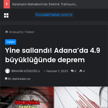
Karamanlı Mahallesi’nde Elektrik Trafosunda Patlama: Kısa Süreli Panik ve Elektrik Kesintisi
Menü
Anasayfa
/
Haber
Haber
Yine sallandı! Adana’da 4.9
büyüklüğünde deprem
İBRAHİM KÖSEOĞLU
Haziran 7, 2023
0
4
Bir dakikadan az