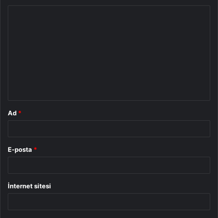
Y
o
r
u
m
*
Ad
*
E-posta
*
İnternet sitesi