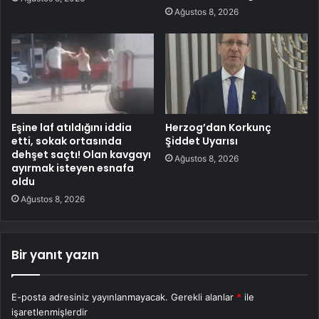
Ağustos 8, 2026
Eşine laf atıldığını iddia
Herzog’dan Korkunç
etti, sokak ortasında
Şiddet Uyarısı
dehşet saçtı! Olan kavgayı
Ağustos 8, 2026
ayırmak isteyen esnafa
oldu
Ağustos 8, 2026
Bir yanıt yazın
E-posta adresiniz yayınlanmayacak.
Gerekli alanlar
*
ile
işaretlenmişlerdir