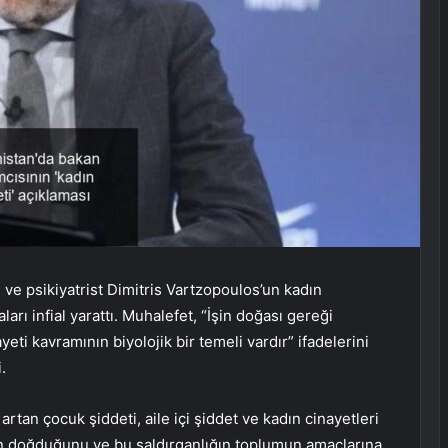
e psikiyatrist Dimitris Vartzopoulos’un kadın
ları infial yarattı. Muhalefet, “İşin doğası gereği
yeti kavramının biyolojik bir temeli vardır” ifadelerini
.
rtan çocuk şiddeti, aile içi şiddet ve kadın cinayetleri
gan doğduğunu ve bu saldırganlığın toplumun amaçlarına