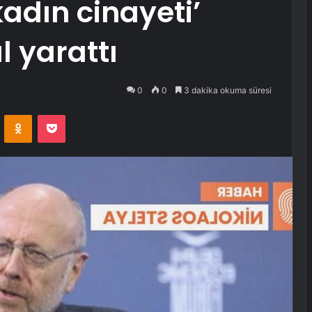
adın cinayeti’
l yarattı
0
0
3 dakika okuma süresi
VKontakte
Odnoklassniki
Pocket