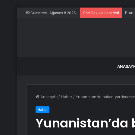
Frans
Cumartesi, Ağustos 8 2026
Son Dakika Haberleri
ANASAY
Anasayfa
/
Haber
/
Yunanistan’da bakan yardımcısının
Haber
Yunanistan’da