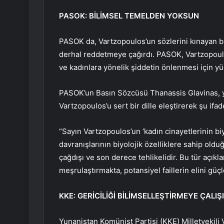
PASOK: BİLİMSEL TEMELDEN YOKSUN
PASOK da, Vartzopoulos’un sözlerini kınayan b
derhal reddetmeye çağırdı. PASOK, Vartzopoul
ve kadınlara yönelik şiddetin önlenmesi için yür
PASOK’un Basın Sözcüsü Thanassis Glavinas, y
Vartzopoulos’u sert bir dille eleştirerek şu ifade
“Sayın Vartzopoulos’un ‘kadın cinayetlerinin biy
davranışlarının biyolojik özelliklere sahip old
çağdışı ve son derece tehlikelidir. Bu tür açıkla
meşrulaştırmakta, potansiyel faillerin elini güç
KKE: GERİCİLİĞİ BİLİMSELLEŞTİRMEYE ÇALIŞ
Yunanistan Komünist Partisi (KKE) Milletvekili 