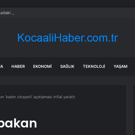
a’daki yangınlarda 4 itfaiye eri hayatını kaybetti
FA
HABER
EKONOMI
SAĞLIK
TEKNOLOJI
YAŞAM
 ‘kadın cinayeti’ açıklaması infial yarattı
 bakan