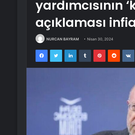
yardımcısının ‘k
açıklaması infia
NURCAN BAYRAM
Nisan 30, 2024
Facebook
Twitter
LinkedIn
Tumblr
Pinterest
Reddit