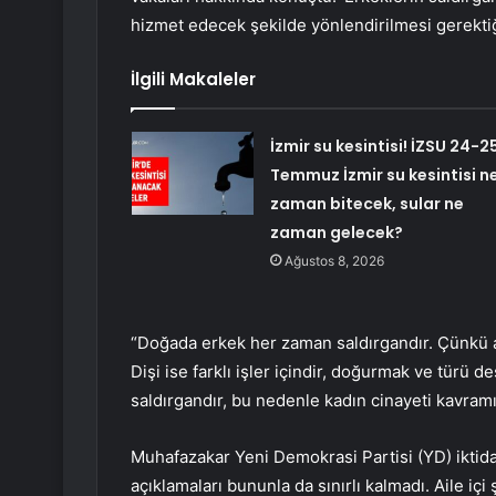
hizmet edecek şekilde yönlendirilmesi gerektiği
İlgili Makaleler
İzmir su kesintisi! İZSU 24-2
Temmuz İzmir su kesintisi n
zaman bitecek, sular ne
zaman gelecek?
Ağustos 8, 2026
“Doğada erkek her zaman saldırgandır. Çünkü a
Dişi ise farklı işler içindir, doğurmak ve türü d
saldırgandır, bu nedenle kadın cinayeti kavramın
Muhafazakar Yeni Demokrasi Partisi (YD) iktida
açıklamaları bununla da sınırlı kalmadı. Aile içi 