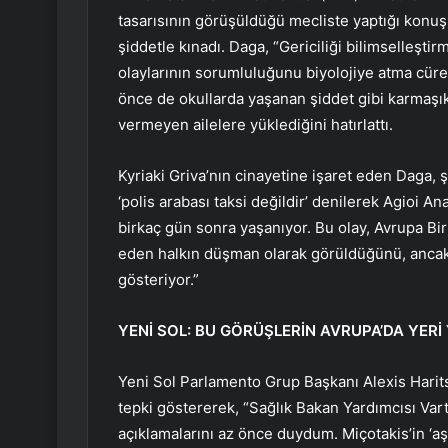
tasarısının görüşüldüğü mecliste yaptığı konuş
şiddetle kınadı. Daga, “Gericiliği bilimselleşti
olaylarının sorumluluğunu biyolojiye atma cüre
önce de okullarda yaşanan şiddet gibi karmaş
vermeyen ailelere yüklediğini hatırlattı.
Kyriaki Griva’nın cinayetine işaret eden Daga, ş
‘polis arabası taksi değildir’ denilerek Agioi
birkaç gün sonra yaşanıyor. Bu olay, Avrupa Bi
eden halkın düşman olarak görüldüğünü, ancak 
gösteriyor.”
YENİ SOL: BU GÖRÜŞLERİN AVRUPA’DA YERİ
Yeni Sol Parlamento Grup Başkanı Alexis Harits
tepki göstererek, “Sağlık Bakan Yardımcısı Var
açıklamalarını az önce duydum. Miçotakis’in ‘aş