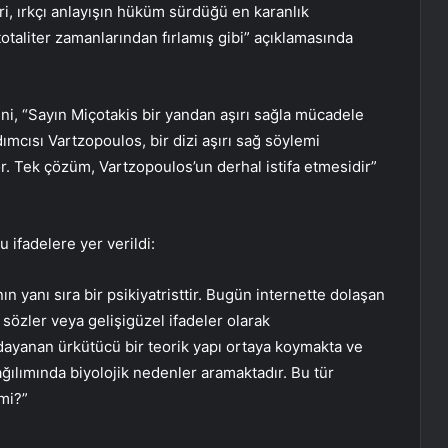
i, ırkçı anlayışın hüküm sürdüğü en karanlık
totaliter zamanlarından fırlamış gibi” açıklamasında
ini, “Sayın Miçotakis bir yandan aşırı sağla mücadele
ımcısı Vartzopoulos, bir dizi aşırı sağ söylemi
yor. Tek çözüm, Vartzopoulos’un derhal istifa etmesidir”
u ifadelere yer verildi:
 yanı sıra bir psikiyatristtir. Bugün internette dolaşan
ı sözler veya gelişigüzel ifadeler olarak
dayanan ürkütücü bir teorik yapı ortaya koymakta ve
dağılımında biyolojik nedenler aramaktadır. Bu tür
mi?”