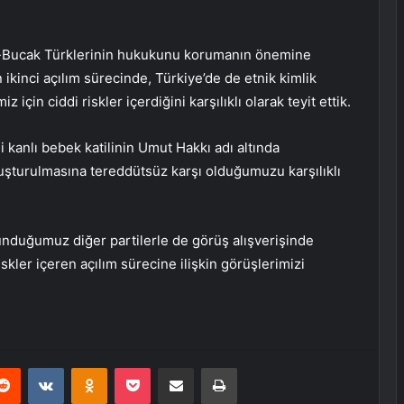
r-Bucak Türklerinin hukukunu korumanın önemine
an ikinci açılım sürecinde, Türkiye’de de etnik kimlik
 için ciddi riskler içerdiğini karşılıklı olarak teyit ettik.
 kanlı bebek katilinin Umut Hakkı adı altında
şturulmasına tereddütsüz karşı olduğumuzu karşılıklı
duğumuz diğer partilerle de görüş alışverişinde
iskler içeren açılım sürecine ilişkin görüşlerimizi
erest
Reddit
VKontakte
Odnoklassniki
Pocket
E-Posta ile paylaş
Yazdır