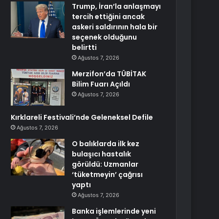
Trump, İran’la anlaşmayı
tercih ettiğini ancak
askeri saldırının hala bir
seçenek olduğunu
belirtti
Ağustos 7, 2026
Merzifon’da TÜBİTAK
Bilim Fuarı Açıldı
Ağustos 7, 2026
Kırklareli Festivali’nde Geleneksel Defile
Ağustos 7, 2026
O balıklarda ilk kez
bulaşıcı hastalık
görüldü: Uzmanlar
‘tüketmeyin’ çağrısı
yaptı
Ağustos 7, 2026
Banka işlemlerinde yeni