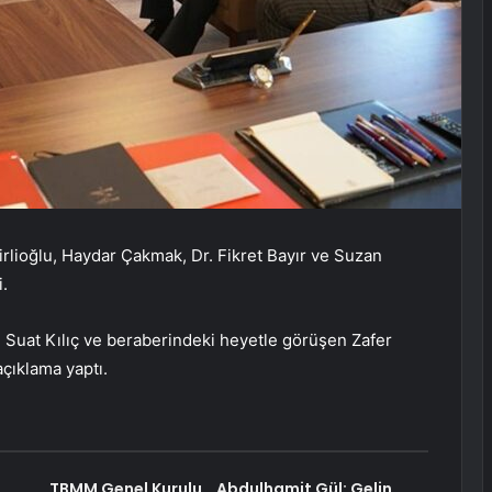
irlioğlu, Haydar Çakmak, Dr. Fikret Bayır ve Suzan
i.
 Suat Kılıç ve beraberindeki heyetle görüşen Zafer
açıklama yaptı.
TBMM Genel Kurulu… Abdulhamit Gül: Gelin,