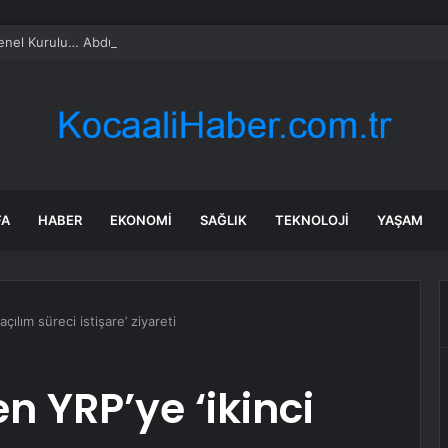
l Kurulu… Abdulhamit Gül: Gelin, Acıları Değil Sevinçleri Artıracak Bir S
FA
HABER
EKONOMI
SAĞLIK
TEKNOLOJI
YAŞAM
açılım süreci istişare’ ziyareti
en YRP’ye ‘ikinci