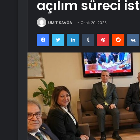
açılım süreci ist
ÜMİT SAVĞA
Ocak 20, 2025
Facebook
Twitter
LinkedIn
Tumblr
Pinterest
Reddit