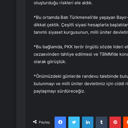
oluşturduğu riskleri ele aldık.
*Bu ortamda Batı Türkmeneli’de yaşayan Bayı
dikkat çektik. Çeşitli siyasi hesaplarla başlatıl
tanımlı siyaset kurgusunun, milli üniter devletimiz
*Bu bağlamda, PKK terör örgütü sözde lideri eli
cezaevinden tahliye edilmesi ve TBMM’de konu
olarak görüştük.
*Önümüzdeki günlerde randevu talebinde bulun
bulunmayı ve milli üniter devletimiz için ciddi r
paylaşmayı sürdüreceğiz.
Facebook
Twitter
LinkedIn
Tumblr
Pint
Paylaş