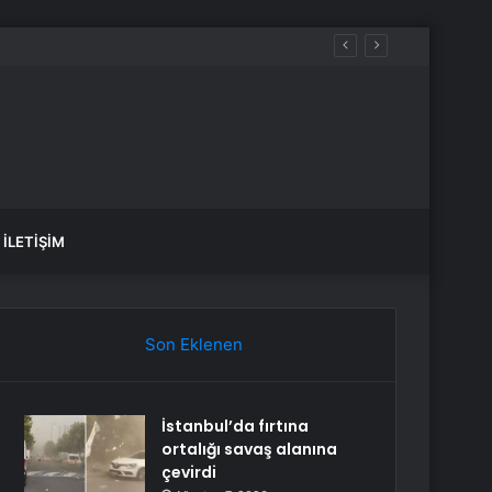
üreçte Hep Birlikte Taşın Altına Elimizi Koyalım
İLETIŞIM
Son Eklenen
İstanbul’da fırtına
ortalığı savaş alanına
çevirdi