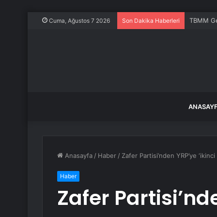
TBMM Gene
Cuma, Ağustos 7 2026
Son Dakika Haberleri
ANASAY
Anasayfa
/
Haber
/
Zafer Partisi’nden YRP’ye ‘ikinci 
Haber
Zafer Partisi’nd