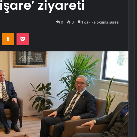
işare’ ziyareti
0
0
1 dakika okuma süresi
VKontakte
Odnoklassniki
Pocket