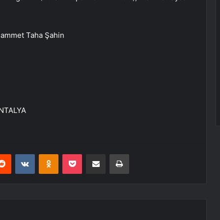
uhammet Taha Şahin
 ANTALYA
erest
Reddit
VKontakte
Odnoklassniki
Pocket
E-Posta ile paylaş
Yazdır