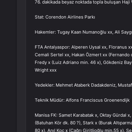
76. dakikada beyaz noktada topla buluşan Haji W
Stat: Corendon Airlines Parkı
Hakemler: Tugay Kaan Numanoğlu xx, Ali Saygı
FTA Antalyaspor: Alperen Uysal xx, Floranus xx
Cemali Sertel xx, Hakan Özmert xx (Fernando dk
Fredy x (Luiz Adriano min. 46 x), Gökdeniz Bay
Wright xxx
Yedekler: Mehmet Ataberk Dadakdeniz, Mustafa 
Teknik Müdür: Alfons Franciscus Groenendijk
Manisa FK: Samet Karabatak x, Oktay Gürdal x
(Batuhan Kör dk. 80 ?), Stark x (Burak Altıparma
80 x), Anıl Koç x (Çağrı Giritlioğlu min.55 x), 