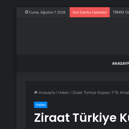
TBMM Gene
Cuma, Ağustos 7 2026
Son Dakika Haberleri
ANASAY
Anasayfa
/
Haber
/
Ziraat Türkiye Kupası: FTA Anta
Haber
Ziraat Türkiye 