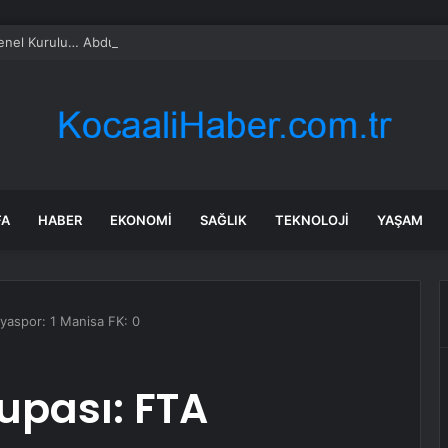
l Kurulu… Abdulhamit Gül: Gelin, Acıları Değil Sevinçleri Artıracak Bir S
FA
HABER
EKONOMI
SAĞLIK
TEKNOLOJI
YAŞAM
lyaspor: 1 Manisa FK: 0
Kupası: FTA