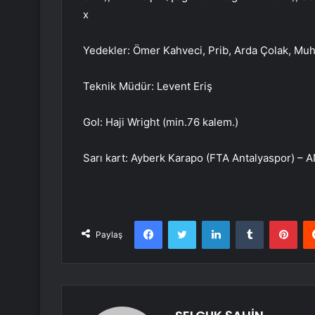
x
Yedekler: Ömer Kahveci, Prib, Arda Çolak, M
Teknik Müdür: Levent Eriş
Gol: Haji Wright (min.76 kalem.)
Sarı kart: Ayberk Karapo (FTA Antalyaspor) –
Facebook
Twitter
LinkedIn
Tumblr
Pint
Paylaş