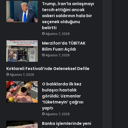
Trump, İran’la anlaşmayı
tercih ettiğini ancak
askeri saldırının hala bir
seçenek olduğunu
belirtti
Ağustos 7, 2026
Merzifon’da TÜBİTAK
Bilim Fuarı Açıldı
Ağustos 7, 2026
Kırklareli Festivali’nde Geleneksel Defile
Ağustos 7, 2026
O balıklarda ilk kez
bulaşıcı hastalık
görüldü: Uzmanlar
‘tüketmeyin’ çağrısı
yaptı
Ağustos 7, 2026
Banka işlemlerinde yeni