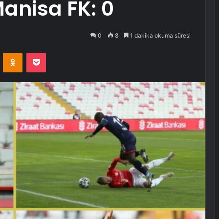
Manisa FK: 0
0
8
1 dakika okuma süresi
VKontakte
Odnoklassniki
Pocket