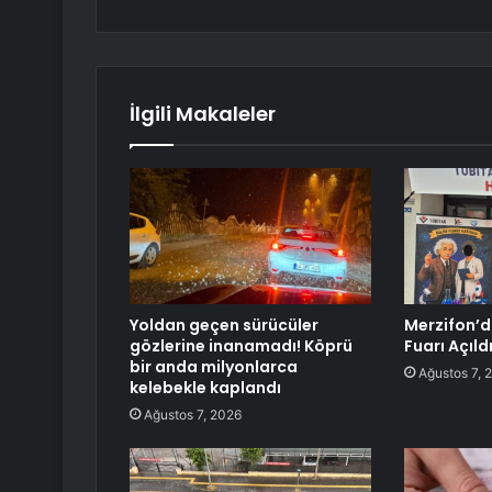
İlgili Makaleler
Yoldan geçen sürücüler
Merzifon’d
gözlerine inanamadı! Köprü
Fuarı Açıld
bir anda milyonlarca
Ağustos 7, 
kelebekle kaplandı
Ağustos 7, 2026