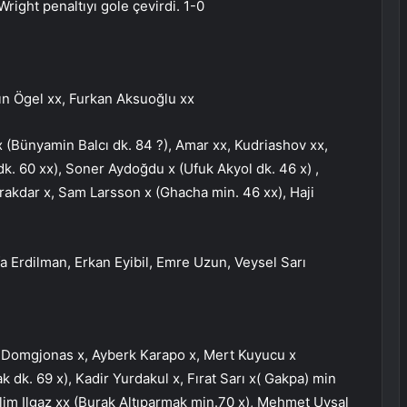
right penaltıyı gole çevirdi. 1-0
n Ögel xx, Furkan Aksuoğlu xx
 (Bünyamin Balcı dk. 84 ?), Amar xx, Kudriashov xx,
. 60 xx), Soner Aydoğdu x (Ufuk Akyol dk. 46 x) ,
rakdar x, Sam Larsson x (Ghacha min. 46 xx), Haji
Erdilman, Erkan Eyibil, Emre Uzun, Veysel Sarı
, Domgjonas x, Ayberk Karapo x, Mert Kuyucu x
k dk. 69 x), Kadir Yurdakul x, Fırat Sarı x( Gakpa) min
Selim Ilgaz xx (Burak Altıparmak min.70 x), Mehmet Uysal