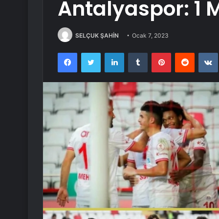
Antalyaspor: 1 
SELÇUK ŞAHİN
Ocak 7, 2023
Facebook
Twitter
LinkedIn
Tumblr
Pinterest
Reddit