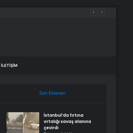
üreçte Hep Birlikte Taşın Altına Elimizi Koyalım
İLETIŞIM
Son Eklenen
İstanbul’da fırtına
ortalığı savaş alanına
çevirdi