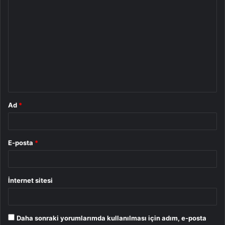
Y
o
r
u
m
*
Ad
*
E-posta
*
İnternet sitesi
Daha sonraki yorumlarımda kullanılması için adım, e-posta