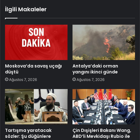
İlgili Makaleler
Moskova’da savaş uçağı
Antalya’daki orman
düştü
yangını ikinci günde
Ağustos 7, 2026
Ağustos 7, 2026
Tartışma yaratacak
Çin Dışişleri Bakanı Wang,
sözler: Şu düğünlere
ABD’li Mevkidaşı Rubio ile