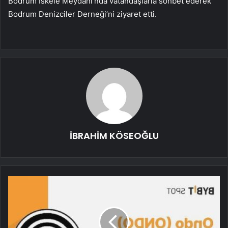
Bodrum İskele Meydanı’nda vatandaşlarla sohbet ederek
Bodrum Denizciler Derneği’ni ziyaret etti.
İBRAHİM KÖSEOĞLU