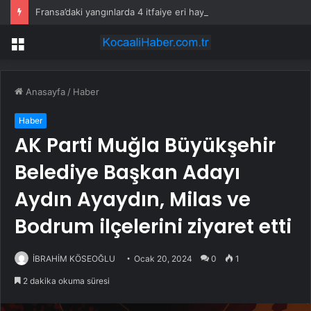
Fransa’daki yangınlarda 4 itfaiye eri hayatını kaybetti
Menü
Anasayfa
/
Haber
Haber
AK Parti Muğla Büyükşehir
Belediye Başkan Adayı
Aydın Ayaydın, Milas ve
Bodrum ilçelerini ziyaret etti
İBRAHİM KÖSEOĞLU
Ocak 20, 2024
0
1
2 dakika okuma süresi