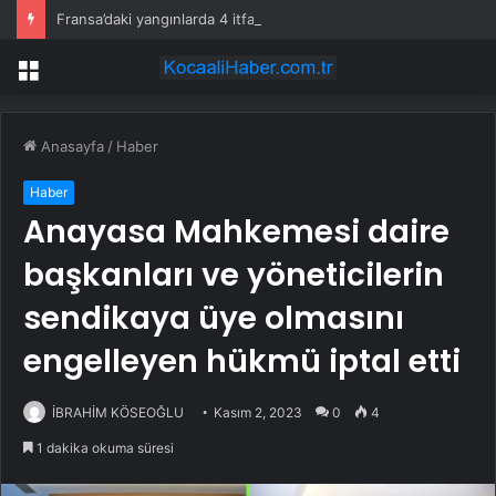
Fransa’daki yangınlarda 4 itfaiye eri hayatını kaybetti
Menü
Anasayfa
/
Haber
Haber
Anayasa Mahkemesi daire
başkanları ve yöneticilerin
sendikaya üye olmasını
engelleyen hükmü iptal etti
İBRAHİM KÖSEOĞLU
Kasım 2, 2023
0
4
1 dakika okuma süresi