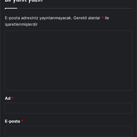
E-posta adresiniz yayınlanmayacak.
Gerekli alanlar
*
ile
işaretlenmişlerdir
Y
o
r
u
m
*
Ad
*
E-posta
*