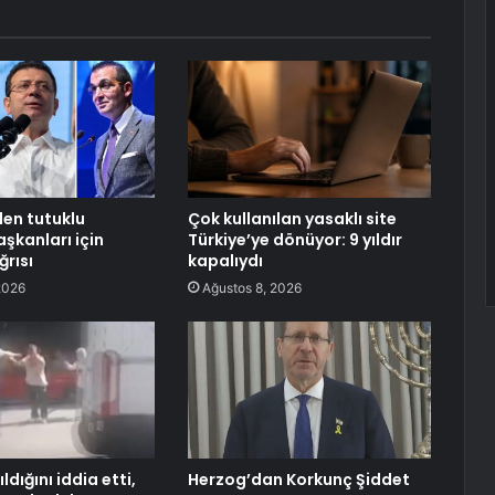
den tutuklu
Çok kullanılan yasaklı site
şkanları için
Türkiye’ye dönüyor: 9 yıldır
ğrısı
kapalıydı
2026
Ağustos 8, 2026
ıldığını iddia etti,
Herzog’dan Korkunç Şiddet