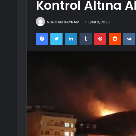
Kontrol Altına A
NURCAN BAYRAM
Eylül 8, 2025
Facebook
Twitter
LinkedIn
Tumblr
Pinterest
Reddit