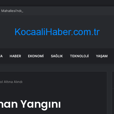
 Mahallesi’nde Elektrik Trafosunda Patlama: Kısa Süreli Panik ve Elektrik 
FA
HABER
EKONOMI
SAĞLIK
TEKNOLOJI
YAŞAM
l Altına Alındı
man Yangını