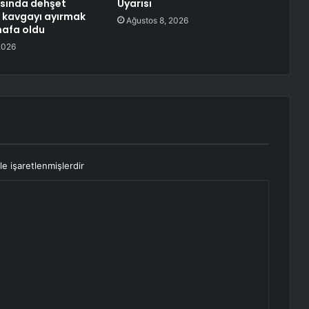
sında dehşet
Uyarısı
n kavgayı ayırmak
Ağustos 8, 2026
nafa oldu
2026
le işaretlenmişlerdir