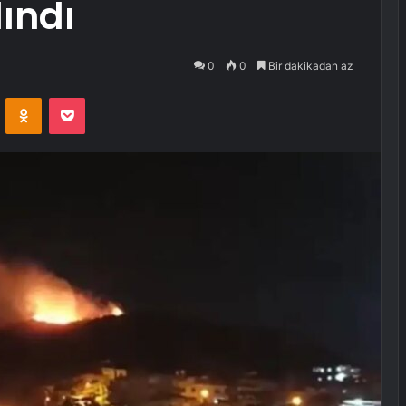
lındı
0
0
Bir dakikadan az
VKontakte
Odnoklassniki
Pocket