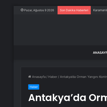
Karamanlı
Pazar, Ağustos 9 2026
Son Dakika Haberleri
ANASAY
Anasayfa
/
Haber
/
Antakya’da Orman Yangını Kontro
Haber
Antakya’da Or