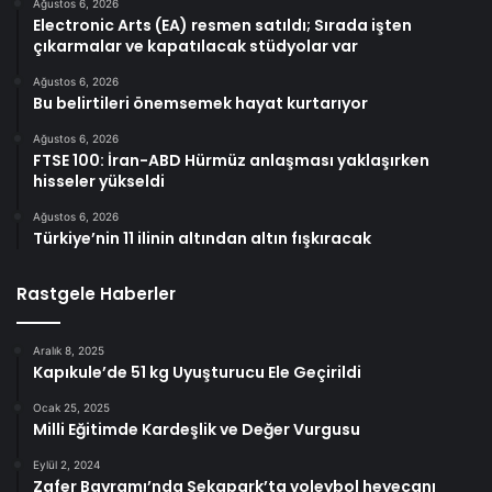
Ağustos 6, 2026
Electronic Arts (EA) resmen satıldı; Sırada işten
çıkarmalar ve kapatılacak stüdyolar var
Ağustos 6, 2026
Bu belirtileri önemsemek hayat kurtarıyor
Ağustos 6, 2026
FTSE 100: İran-ABD Hürmüz anlaşması yaklaşırken
hisseler yükseldi
Ağustos 6, 2026
Türkiye’nin 11 ilinin altından altın fışkıracak
Rastgele Haberler
Aralık 8, 2025
Kapıkule’de 51 kg Uyuşturucu Ele Geçirildi
Ocak 25, 2025
Milli Eğitimde Kardeşlik ve Değer Vurgusu
Eylül 2, 2024
Zafer Bayramı’nda Sekapark’ta voleybol heyecanı