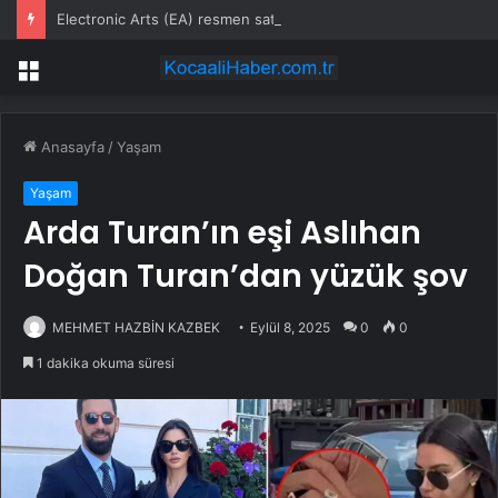
Electronic Arts (EA) resmen satıldı; Sırada işten çıkarmalar ve kapatılacak stüdyolar var
Menü
Anasayfa
/
Yaşam
Yaşam
Arda Turan’ın eşi Aslıhan
Doğan Turan’dan yüzük şov
MEHMET HAZBİN KAZBEK
Eylül 8, 2025
0
0
1 dakika okuma süresi