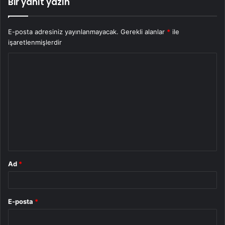
Bir yanıt yazın
E-posta adresiniz yayınlanmayacak.
Gerekli alanlar
*
ile
işaretlenmişlerdir
Y
o
r
u
m
*
Ad
*
E-posta
*