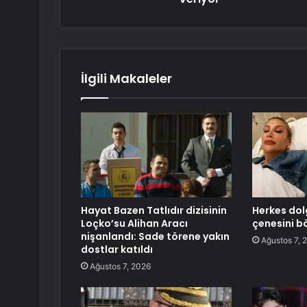
İlgili Makaleler
Hayat Bazen Tatlıdır dizisinin
Herkes dol
Loçko’su Alihan Aracı
çenesini b
nişanlandı: Sade törene yakın
Ağustos 7, 
dostlar katıldı
Ağustos 7, 2026