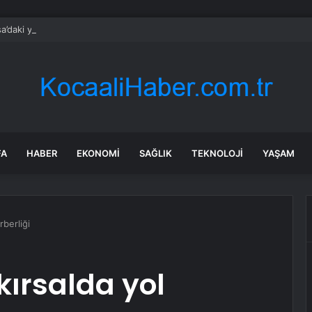
a’daki yangınlarda 4 itfaiye eri hayatını kaybetti
FA
HABER
EKONOMI
SAĞLIK
TEKNOLOJI
YAŞAM
rberliği
ırsalda yol