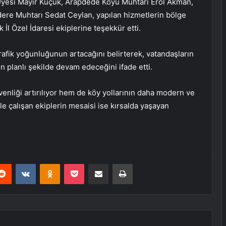
 Üyesi Mayir Küçük, Arapdede Köyü Muhtarı Erol Akman,
ere Muhtarı Sedat Ceylan, yapılan hizmetlerin bölge
 İl Özel İdaresi ekiplerine teşekkür etti.
trafik yoğunluğunun artacağını belirterek, vatandaşların
n planlı şekilde devam edeceğini ifade etti.
nliği artırılıyor hem de köy yollarının daha modern ve
yle çalışan ekiplerin mesaisi ise kırsalda yaşayan
erest
Reddit
VKontakte
Odnoklassniki
Pocket
E-Posta ile paylaş
Yazdır