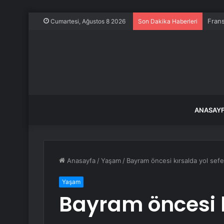
Frans
Cumartesi, Ağustos 8 2026
Son Dakika Haberleri
ANASAY
Anasayfa
/
Yaşam
/
Bayram öncesi kırsalda yol sefe
Yaşam
Bayram öncesi k