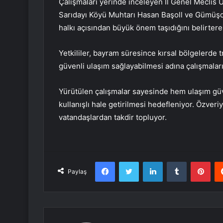
Çalışmaları yerinde inceleyen İl Genel Meclis
Sarıdayı Köyü Muhtarı Hasan Başoll ve Gümüşd
halkı açısından büyük önem taşıdığını belirterek
Yetkililer, bayram süresince kırsal bölgelerde 
güvenli ulaşım sağlayabilmesi adına çalışmaları
Yürütülen çalışmalar sayesinde hem ulaşım güve
kullanışlı hale getirilmesi hedefleniyor. Özveri
vatandaşlardan takdir topluyor.
Facebook
Twitter
LinkedIn
Tumblr
Pint
Paylaş