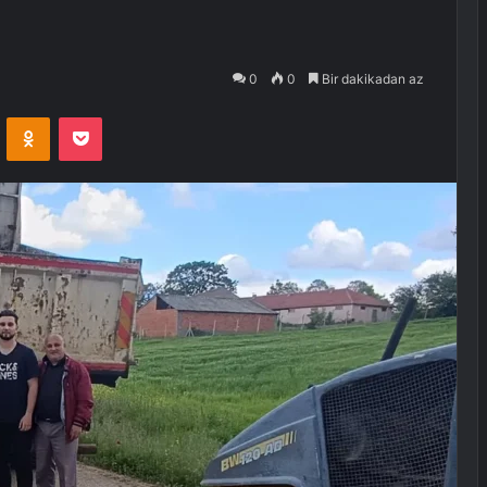
0
0
Bir dakikadan az
VKontakte
Odnoklassniki
Pocket