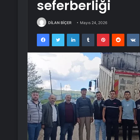
seferberliği
DİLAN BİÇER
Mayıs 24, 2026
Facebook
Twitter
LinkedIn
Tumblr
Pinterest
Reddit