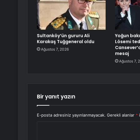
Sultanköy’ün gururu Ali
Yoğun bakı
Karakaş Tuğgeneral oldu
Lösemi ted
Cansever’
Ağustos 7, 2026
mesaj
Ağustos 7, 
Bir yanıt yazın
E-posta adresiniz yayınlanmayacak.
Gerekli alanlar
*
i
Y
o