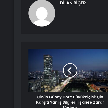
DİLAN BİÇER
Çin'in Güney Kore Büyükelçisi: Çin
Karşıtı Yanlış Bilgiler İlişkilere Zarar
Veriyor