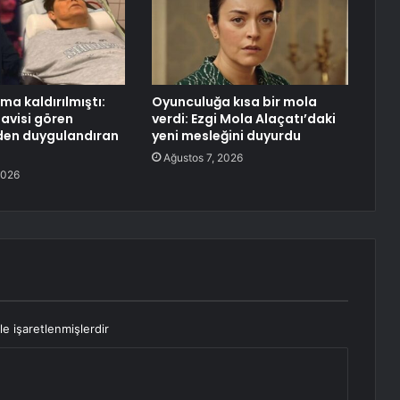
ma kaldırılmıştı:
Oyunculuğa kısa bir mola
avisi gören
verdi: Ezgi Mola Alaçatı’daki
den duygulandıran
yeni mesleğini duyurdu
Ağustos 7, 2026
2026
le işaretlenmişlerdir