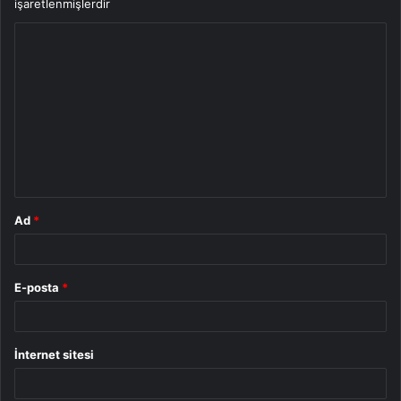
işaretlenmişlerdir
Y
o
r
u
m
*
Ad
*
E-posta
*
İnternet sitesi