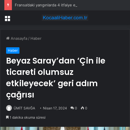
Fransa’daki yangınlarda 4 itfaiye eri hayatını kaybetti
Menü
Anasayfa
/
Haber
Haber
Beyaz Saray’dan ‘Çin ile
ticareti olumsuz
etkileyecek’ geri adım
çağrısı
ÜMİT SAVĞA
Nisan 17, 2024
0
0
1 dakika okuma süresi