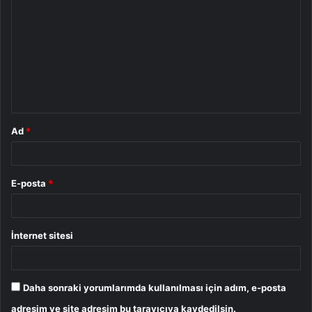
o
r
u
m
*
Ad
*
E-posta
*
İnternet sitesi
Daha sonraki yorumlarımda kullanılması için adım, e-posta
adresim ve site adresim bu tarayıcıya kaydedilsin.