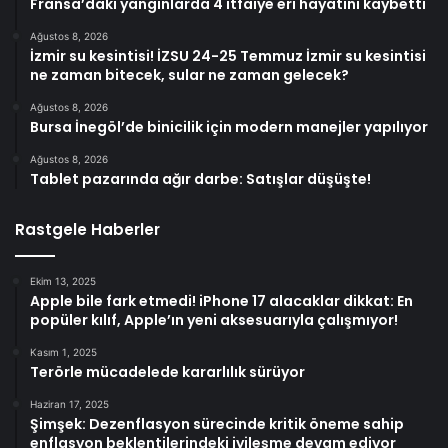
Fransa’daki yangınlarda 4 itfaiye eri hayatını kaybetti
Ağustos 8, 2026
İzmir su kesintisi! İZSU 24-25 Temmuz İzmir su kesintisi
ne zaman bitecek, sular ne zaman gelecek?
Ağustos 8, 2026
Bursa İnegöl’de binicilik için modern manejler yapılıyor
Ağustos 8, 2026
Tablet pazarında ağır darbe: Satışlar düşüşte!
Rastgele Haberler
Ekim 13, 2025
Apple bile fark etmedi! iPhone 17 alacaklar dikkat: En
popüler kılıf, Apple’ın yeni aksesuarıyla çalışmıyor!
Kasım 1, 2025
Terörle mücadelede kararlılık sürüyor
Haziran 17, 2025
Şimşek: Dezenflasyon sürecinde kritik öneme sahip
enflasyon beklentilerindeki iyileşme devam ediyor