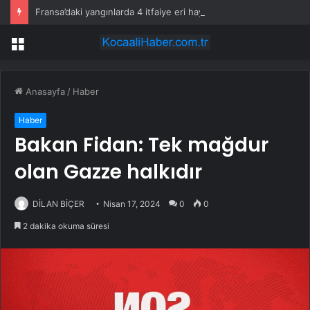
Fransa’daki yangınlarda 4 itfaiye eri hayatını kaybetti
Menü
Anasayfa
/
Haber
Haber
Bakan Fidan: Tek mağdur
olan Gazze halkıdır
DİLAN BİÇER
Nisan 17, 2024
0
0
2 dakika okuma süresi