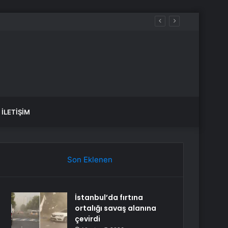
üreçte Hep Birlikte Taşın Altına Elimizi Koyalım
İLETIŞIM
Son Eklenen
İstanbul’da fırtına
ortalığı savaş alanına
çevirdi