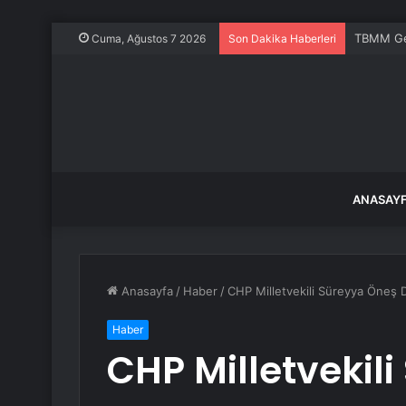
TBMM Gene
Cuma, Ağustos 7 2026
Son Dakika Haberleri
ANASAY
Anasayfa
/
Haber
/
CHP Milletvekili Süreyya Öneş D
Haber
CHP Milletvekil