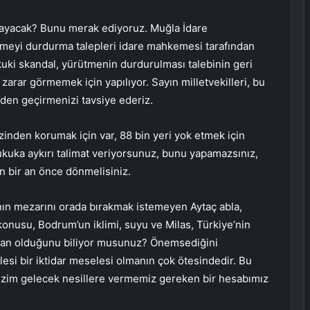
klayacak? Bunu merak ediyoruz. Muğla İdare
meyi durdurma talepleri idare mahkemesi tarafından
kuki skandal, yürütmenin durdurulması talebinin geri
arar görmemek için yapılıyor. Sayın milletvekilleri, bu
den geçirmenizi tavsiye ederiz.
izinden korumak için var, 88 bin yeri yok etmek için
hukuka aykırı talimat veriyorsunuz, bunu yapamazsınız,
an bir an önce dönmelisiniz.
ın mezarını orada bırakmak istemeyen Aytaç abla,
usu, Bodrum’un iklimi, suyu ve Milas, Türkiye’nin
tan olduğunu biliyor musunuz? Önemsediğini
si bir iktidar meselesi olmanın çok ötesindedir. Bu
izim gelecek nesillere vermemiz gereken bir hesabımız