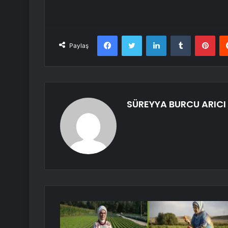
Facebook
Twitter
LinkedIn
Tumblr
Pint
Paylaş
SÜREYYA BURCU ARICI