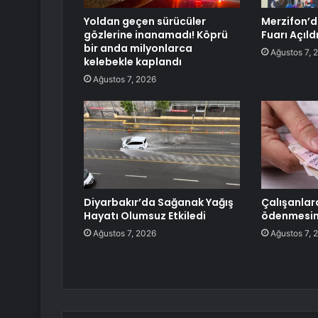
Yoldan geçen sürücüler
Merzifon’d
gözlerine inanamadı! Köprü
Fuarı Açıld
bir anda milyonlarca
Ağustos 7, 
kelebekle kaplandı
Ağustos 7, 2026
Diyarbakır’da Sağanak Yağış
Çalışanlar
Hayatı Olumsuz Etkiledi
ödenmesine
Ağustos 7, 2026
Ağustos 7, 