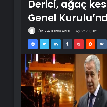
Derici, ağaç kes
Genel Kurulu’n
SÜREYYA BURCU ARICI
Ağustos 11, 2023
Facebook
Twitter
LinkedIn
Tumblr
Pinterest
Reddit