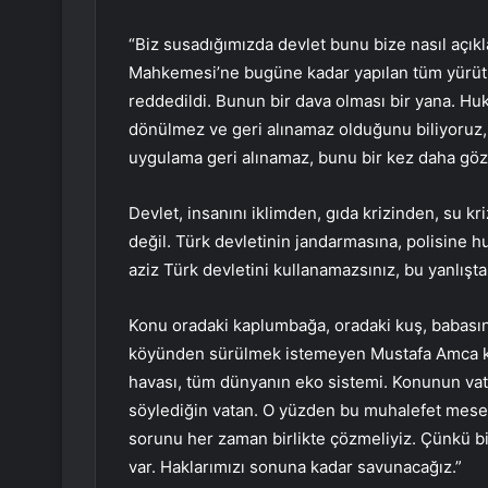
“Biz susadığımızda devlet bunu bize nasıl açı
Mahkemesi’ne bugüne kadar yapılan tüm yürüt
reddedildi. Bunun bir dava olması bir yana. Hu
dönülmez ve geri alınamaz olduğunu biliyoruz, z
uygulama geri alınamaz, bunu bir kez daha göz
Devlet, insanını iklimden, gıda krizinden, su kr
değil. Türk devletinin jandarmasına, polisine 
aziz Türk devletini kullanamazsınız, bu yanlışt
Konu oradaki kaplumbağa, oradaki kuş, babasın
köyünden sürülmek istemeyen Mustafa Amca kon
havası, tüm dünyanın eko sistemi. Konunun va
söylediğin vatan. O yüzden bu muhalefet mesele
sorunu her zaman birlikte çözmeliyiz. Çünkü b
var. Haklarımızı sonuna kadar savunacağız.”