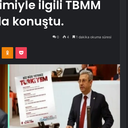
imiyle ilgili TBMM
da konuştu.
0
4
1 dakika okuma süresi
VKontakte
Odnoklassniki
Pocket