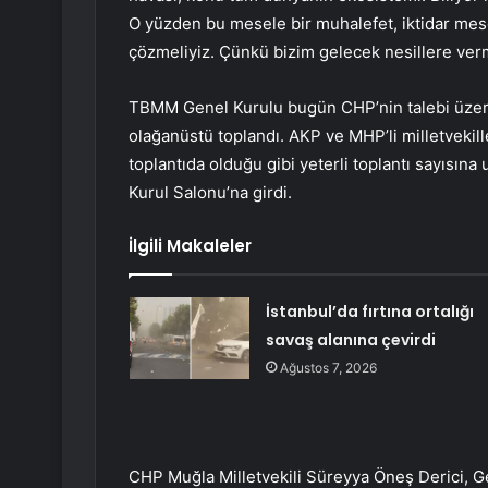
O yüzden bu mesele bir muhalefet, iktidar mese
çözmeliyiz. Çünkü bizim gelecek nesillere ver
TBMM Genel Kurulu bugün CHP’nin talebi üzeri
olağanüstü toplandı. AKP ve MHP’li milletvekill
toplantıda olduğu gibi yeterli toplantı sayısın
Kurul Salonu’na girdi.
İlgili Makaleler
İstanbul’da fırtına ortalığı
savaş alanına çevirdi
Ağustos 7, 2026
CHP Muğla Milletvekili Süreyya Öneş Derici, 