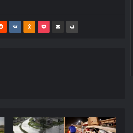
erest
Reddit
VKontakte
Odnoklassniki
Pocket
E-Posta ile paylaş
Yazdır