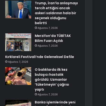
Trump, İran’la anlaşmayı
tercih ettiğini ancak
askeri saldırının hala bir
seçenek olduğunu
belirtti
Ağustos 7, 2026
Merzifon’da TÜBİTAK
Bilim Fuarı Açıldı
Ağustos 7, 2026
Kırklareli Festivali’nde Geleneksel Defile
Ağustos 7, 2026
O balıklarda ilk kez
bulaşıcı hastalık
görüldü: Uzmanlar
‘tüketmeyin’ çağrısı
yaptı
Ağustos 7, 2026
Banka işlemlerinde yeni