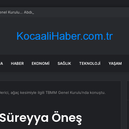
l Kurulu… Abdulhamit Gül: Gelin, Acıları Değil Sevinçleri Artıracak Bir S
FA
HABER
EKONOMI
SAĞLIK
TEKNOLOJI
YAŞAM
erici, ağaç kesimiyle ilgili TBMM Genel Kurulu’nda konuştu.
i Süreyya Öneş