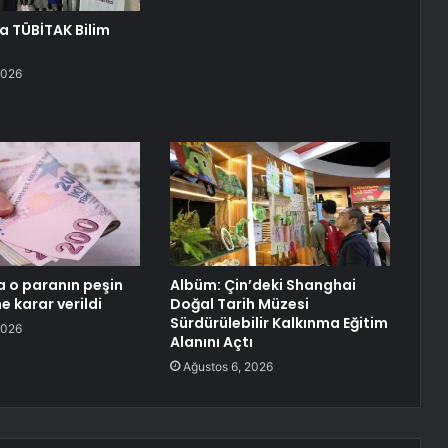
a TÜBİTAK Bilim
ı
2026
a o paranın peşin
Albüm: Çin’deki Shanghai
 karar verildi
Doğal Tarih Müzesi
Sürdürülebilir Kalkınma Eğitim
2026
Alanını Açtı
Ağustos 6, 2026