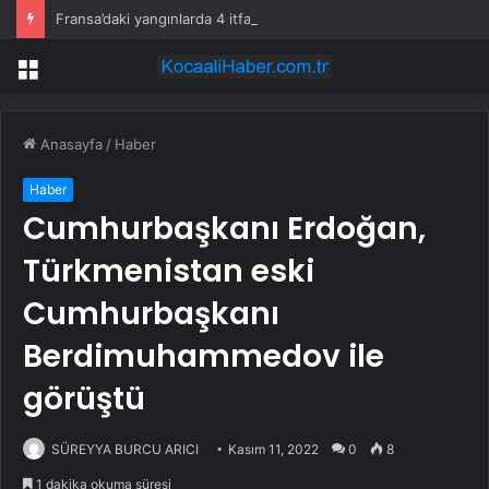
Fransa’daki yangınlarda 4 itfaiye eri hayatını kaybetti
Menü
Anasayfa
/
Haber
Haber
Cumhurbaşkanı Erdoğan,
Türkmenistan eski
Cumhurbaşkanı
Berdimuhammedov ile
görüştü
SÜREYYA BURCU ARICI
Kasım 11, 2022
0
8
1 dakika okuma süresi