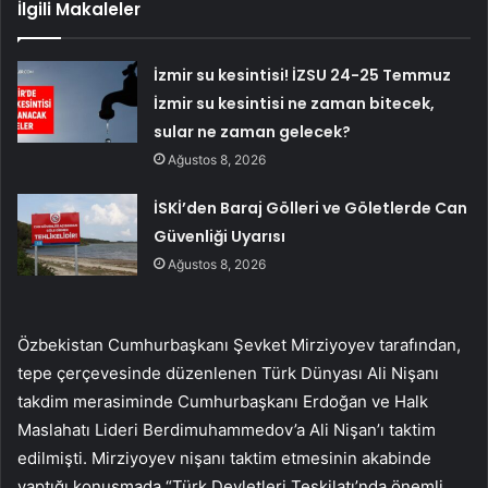
İlgili Makaleler
İzmir su kesintisi! İZSU 24-25 Temmuz
İzmir su kesintisi ne zaman bitecek,
sular ne zaman gelecek?
Ağustos 8, 2026
İSKİ’den Baraj Gölleri ve Göletlerde Can
Güvenliği Uyarısı
Ağustos 8, 2026
Özbekistan Cumhurbaşkanı Şevket Mirziyoyev tarafından,
tepe çerçevesinde düzenlenen Türk Dünyası Ali Nişanı
takdim merasiminde Cumhurbaşkanı Erdoğan ve Halk
Maslahatı Lideri Berdimuhammedov’a Ali Nişan’ı taktim
edilmişti. Mirziyoyev nişanı taktim etmesinin akabinde
yaptığı konuşmada “Türk Devletleri Teşkilatı’nda önemli