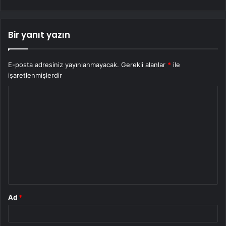
Bir yanıt yazın
E-posta adresiniz yayınlanmayacak.
Gerekli alanlar
*
ile
işaretlenmişlerdir
Y
o
r
u
m
*
Ad
*