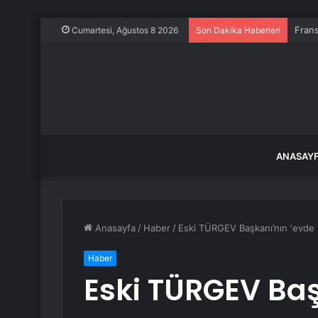
Frans
Cumartesi, Ağustos 8 2026
Son Dakika Haberleri
ANASAY
Anasayfa
/
Haber
/
Eski TÜRGEV Başkanı’nın ‘evde 
Haber
Eski TÜRGEV Baş