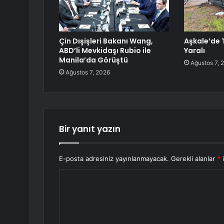
Çin Dışişleri Bakanı Wang,
Aşkale’de T
ABD’li Mevkidaşı Rubio ile
Yaralı
Manila’da Görüştü
Ağustos 7, 
Ağustos 7, 2026
Bir yanıt yazın
E-posta adresiniz yayınlanmayacak.
Gerekli alanlar
*
i
Y
o
r
u