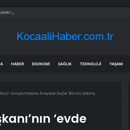
a’daki yangınlarda 4 itfaiye eri hayatını kaybetti
FA
HABER
EKONOMI
SAĞLIK
TEKNOLOJI
YAŞAM
büyü’ soruşturmasına Anayasal Suçlar Bürosu bakmış
kanı’nın ‘evde