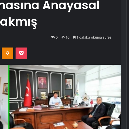
masına Anayasal
bakmış
0
10
1 dakika okuma süresi
VKontakte
Odnoklassniki
Pocket