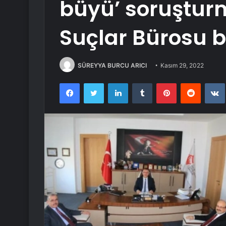
büyü’ soruştur
Suçlar Bürosu 
SÜREYYA BURCU ARICI
Kasım 29, 2022
Facebook
Twitter
LinkedIn
Tumblr
Pinterest
Reddit