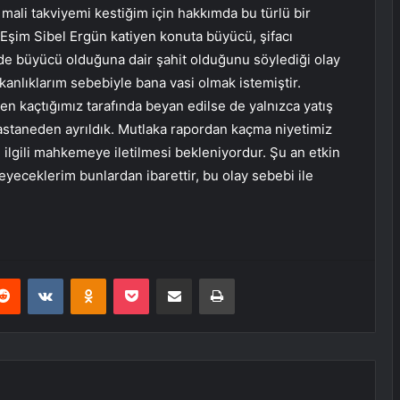
li takviyemi kestiğim için hakkımda bu türlü bir
 Eşim Sibel Ergün katiyen konuta büyücü, şifacı
e büyücü olduğuna dair şahit olduğunu söylediği olay
tkanlıklarım sebebiyle bana vasi olmak istemiştir.
n kaçtığımız tarafında beyan edilse de yalnızca yatış
hastaneden ayrıldık. Mutlaka rapordan kaçma niyetimiz
, ilgili mahkemeye iletilmesi bekleniyordur. Şu an etkin
leyeceklerim bunlardan ibarettir, bu olay sebebi ile
erest
Reddit
VKontakte
Odnoklassniki
Pocket
E-Posta ile paylaş
Yazdır