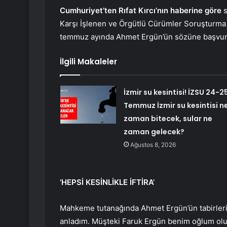
Cumhuriyet’ten Rıfat Kırcı’nın haberine göre
s
Karşı İşlenen ve Örgütlü Cürümler Soruşturma 
temmuz ayında Ahmet Ergün’ün sözüne başvur
İlgili Makaleler
İzmir su kesintisi! İZSU 24-2
Temmuz İzmir su kesintisi n
zaman bitecek, sular ne
zaman gelecek?
Ağustos 8, 2026
‘HEPSİ KESİNLİKLE İFTİRA’
Mahkeme tutanağında Ahmet Ergün’ün tabirleri
anladım. Müşteki Faruk Ergün benim oğlum olur 