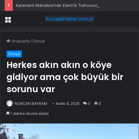
Karamanlı Mahallesi’nde Elektrik Trafosunda Patlama: Kısa Süreli Panik ve Elektrik Kesintisi
Menü
Anasayfa
/
Dünya
Dünya
Herkes akın akın o köye
gidiyor ama çok büyük bir
sorunu var
NURCAN BAYRAM
Aralık 8, 2025
0
0
1 dakika okuma süresi