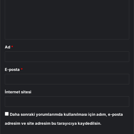
r
u
m
*
Ad
*
E-posta
*
İnternet sitesi
Daha sonraki yorumlarımda kullanılması için adım, e-posta
adresim ve site adresim bu tarayıcıya kaydedilsin.