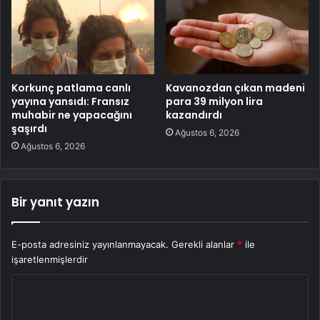
Korkunç patlama canlı
Kavanozdan çıkan madeni
yayına yansıdı: Fransız
para 39 milyon lira
muhabir ne yapacağını
kazandırdı
şaşırdı
Ağustos 6, 2026
Ağustos 6, 2026
Bir yanıt yazın
E-posta adresiniz yayınlanmayacak.
Gerekli alanlar
*
ile
işaretlenmişlerdir
Y
o