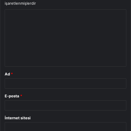
işaretlenmişlerdir
Y
o
r
u
m
*
Ad
*
E-posta
*
İnternet sitesi