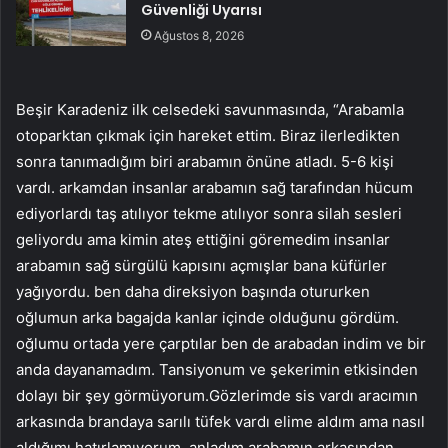
Güvenliği Uyarısı
Ağustos 8, 2026
Beşir Karadeniz ilk celsedeki savunmasında, “Arabamla
otoparktan çıkmak için hareket ettim. Biraz ilerledikten
sonra tanımadığım biri arabamın önüne atladı. 5-6 kişi
vardı. arkamdan insanlar arabamın sağ tarafından hücum
ediyorlardı taş atılıyor tekme atılıyor sonra silah sesleri
geliyordu ama kimin ateş ettiğini göremedim insanlar
arabamın sağ sürgülü kapısını açmışlar bana küfürler
yağıyordu. ben daha direksiyon başında otururken
oğlumun arka bagajda kanlar içinde olduğunu gördüm.
oğlumu ortada yere çarptılar ben de arabadan indim ve bir
anda dayanamadım. Tansiyonum ve şekerimin etkisinden
dolayı bir şey görmüyorum.Gözlerimde sis vardı aracımın
arkasında brandaya sarılı tüfek vardı elime aldım ama nasıl
aldığımı hatırlamıyorum. anladım.arabamın arkasından