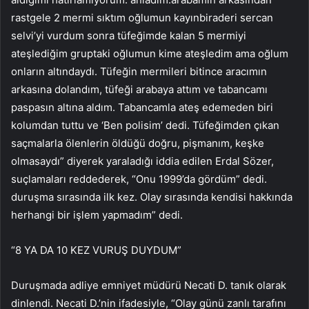
rastgele 2 mermi sıktım oğlumun kayınbiraderi sercan
selvi’yi vurdum sonra tüfeğimde kalan 5 mermiyi
ateşlediğim gruptaki oğlumun kime ateşledim ama oğlum
onların altındaydı. Tüfeğin mermileri bitince aracımın
arkasına dolandım, tüfeği arabaya attım ve tabancamı
paspasın altına aldım. Tabancamla ateş edemeden biri
kolumdan tuttu ve ‘Ben polisim’ dedi. Tüfeğimden çıkan
saçmalarla ölenlerin öldüğü doğru, pişmanım, keşke
olmasaydı” diyerek yaraladığı iddia edilen Erdal Sözer,
suçlamaları reddederek, “Onu 1999’da gördüm” dedi.
duruşma sırasında ilk kez. Olay sırasında kendisi hakkında
herhangi bir işlem yapmadım” dedi.
“8 YA DA 10 KEZ VURUŞ DUYDUM”
Duruşmada adliye emniyet müdürü Necati D. tanık olarak
dinlendi. Necati D.’nin ifadesiyle, “Olay günü zanlı tarafını