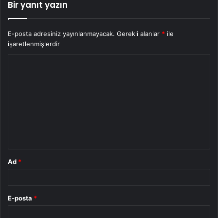
Bir yanıt yazın
E-posta adresiniz yayınlanmayacak.
Gerekli alanlar
*
ile
işaretlenmişlerdir
Y
o
r
u
m
*
Ad
*
E-posta
*