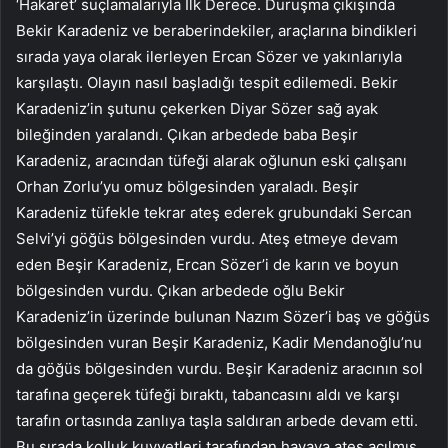
‘Hakaret’ suçlamalarıyla İlk Derece. Duruşma çıkışında
Bekir Karadeniz ve beraberindekiler, araçlarına bindikleri
sırada yaya olarak ilerleyen Ercan Sözer ve yakınlarıyla
karşılaştı. Olayın nasıl başladığı tespit edilemedi. Bekir
Karadeniz’in şutunu çekerken Diyar Sözer sağ ayak
bileğinden yaralandı. Çıkan arbedede baba Beşir
Karadeniz, aracından tüfeği alarak oğlunun eski çalışanı
Orhan Zorlu’yu omuz bölgesinden yaraladı. Beşir
Karadeniz tüfekle tekrar ateş ederek grubundaki Sercan
Selvi’yi göğüs bölgesinden vurdu. Ateş etmeye devam
eden Beşir Karadeniz, Ercan Sözer’i de karın ve boyun
bölgesinden vurdu. Çıkan arbedede oğlu Bekir
Karadeniz’in üzerinde bulunan Nazım Sözer’i baş ve göğüs
bölgesinden vuran Beşir Karadeniz, Kadir Mendanoğlu’nu
da göğüs bölgesinden vurdu. Beşir Karadeniz aracının sol
tarafına geçerek tüfeği bıraktı, tabancasını aldı ve karşı
tarafın ortasında zanlıya taşla saldıran arbede devam etti.
Bu sırada kolluk kuvvetleri tarafından havaya ateş açılmış,