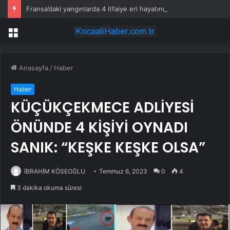
Fransa’daki yangınlarda 4 itfaiye eri hayatını kaybetti
Menü
Anasayfa
/
Haber
Haber
KÜÇÜKÇEKMECE ADLİYESİ
ÖNÜNDE 4 KİŞİYİ OYNADI
SANIK: “KEŞKE KEŞKE OLSA”
İBRAHİM KÖSEOĞLU
Temmuz 6, 2023
0
4
3 dakika okuma süresi